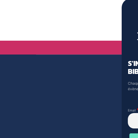
S'
BI
Chaqu
évène
Email