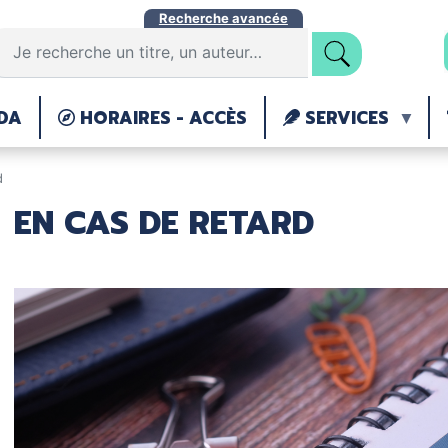
Aller
Recherche avancée
au
contenu
principal
DA
HORAIRES - ACCÈS
SERVICES
d
EN CAS DE RETARD