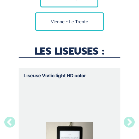
Vienne - Le Trente
LES LISEUSES :
Liseuse Vivlio light HD color
Liseus