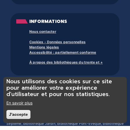
INFORMATIONS
Nous contacter
Cookies - Données personnelles
Mentions légales
Accessibilité : partiellement conforme
À propos des bibliothèques du trente et +
Nous utilisons des cookies sur ce site
pour améliorer votre expérience
d'utilisateur et pour nos statistiques.
En savoir plus
Bibliothèques du réseau Trente et + : bibliothèque Chasse-sur-Rhône,
bibliothèque Chonas-l’Amballan, bibliothèque Les Côtes d’Arey,
bibliothèque Chuzelles, bibliothèque Estrablin-Moidieu, bibliothèque
J'accepte
Retirer le consentement
Eyzin-Pinet, bibliothèque Luzinay, bibliothèque Serpaize, bibliothèque
Septème, bibliothèque Jardin, bibliothèque Pont-Évêque, bibliothèque
Reventin-Vaugris, bibliothèque Vienne