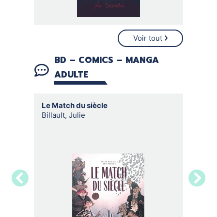
Voir tout
BD – COMICS – MANGA
ADULTE
Le Match du siècle
Alaska
Billault, Julie
Charlot