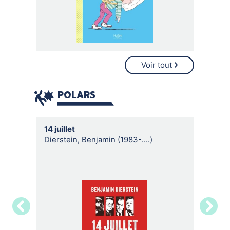
Voir tout
POLARS
14 juillet
Une mai
Dierstein, Benjamin (1983-....)
Boccou