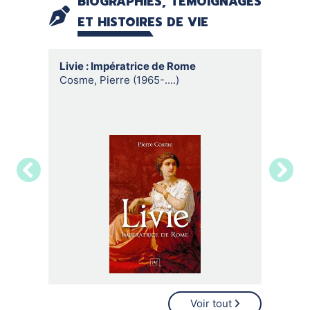
BIOGRAPHIES, TÉMOIGNAGES
ET HISTOIRES DE VIE
Livie : Impératrice de Rome
Les sig
Dans l'
Cosme, Pierre (1965-....)
funérai
Dubois,
Voir tout