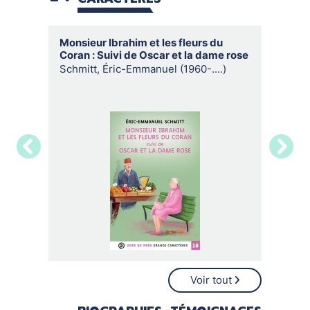
Monsieur Ibrahim et les fleurs du
Passer
Coran : Suivi de Oscar et la dame rose
Bonte,
Schmitt, Éric-Emmanuel (1960-....)
Voir tout