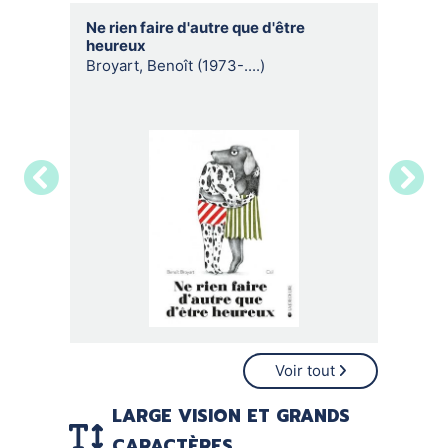
Ne rien faire d'autre que d'être
Les ai
heureux
Fayolle,
Broyart, Benoît (1973-....)
Voir tout
LARGE VISION ET GRANDS
CARACTÈRES