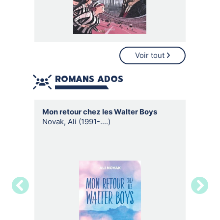
Voir tout
ROMANS ADOS
Mon retour chez les Walter Boys
Ma vie 
Novak, Ali (1991-....)
Novak, A