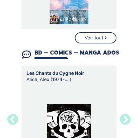
Voir tout
BD – COMICS – MANGA ADOS
Les Chants du Cygne Noir
Je suis 
Alice, Alex (1974-....)
Lambert