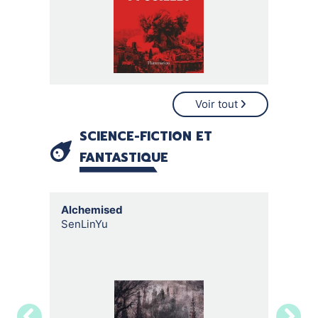
Voir tout
SCIENCE-FICTION ET
FANTASTIQUE
Alchemised
Né d'u
SenLinYu
Ryan, 