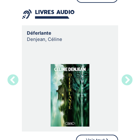
LIVRES AUDIO
Déferlante
Je vais 
Denjean, Céline
Adam, Ol