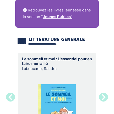
Retrouvez les livres jeunesse dans
la section "
Jeunes Publics"
LITTÉRATURE GÉNÉRALE
Le sommeil et moi : L'essentiel pour en
Le dern
faire mon allié
Balasko,
Laboucarie, Sandra