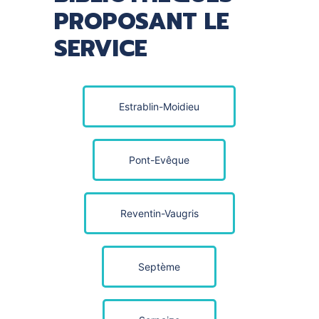
PROPOSANT LE
SERVICE
Estrablin-Moidieu
Pont-Evêque
Reventin-Vaugris
Septème