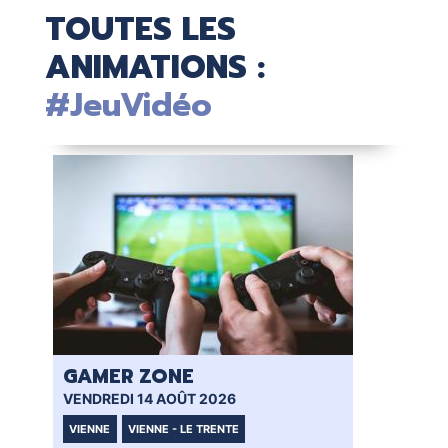
TOUTES LES
ANIMATIONS :
#JeuVidéo
GAMER ZONE
GA
VENDREDI 14 AOÛT 2026
SAM
VIENNE
VIENNE - LE TRENTE
VI