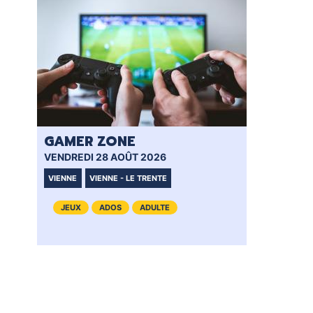
GAMER ZONE
GA
VENDREDI 28 AOÛT 2026
SAM
VIENNE
VIENNE - LE TRENTE
VI
JEUX
ADOS
ADULTE