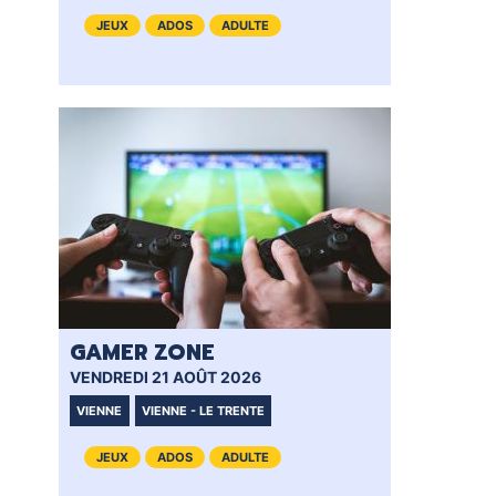
JEUX
ADOS
ADULTE
GAMER ZONE
GA
VENDREDI 21 AOÛT 2026
SAM
VIENNE
VIENNE - LE TRENTE
VI
JEUX
ADOS
ADULTE