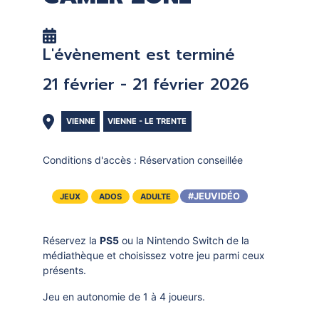
DOCUMENTS
CRÉATHÈQUE
PROLONGER - RÉSERVER
JOUER EN BIBLIOTHÈQUES
L'évènement est terminé
EN CAS DE RETARD
MAO - MUSIQUE ASSISTÉE PAR
21 février - 21 février 2026
ORDINATEUR
MON COMPTE LECTEUR
POUR LES PROS
PORTAGE À DOMICILE
VIENNE
VIENNE - LE TRENTE
BOÎTES DE RETOUR 24H/24
Conditions d'accès :
Réservation conseillée
POUR LES PROS
#JEUVIDÉO
JEUX
ADOS
ADULTE
TOUS LES SERVICES
Réservez la
PS5
ou la Nintendo Switch de la
médiathèque et choisissez votre jeu parmi ceux
présents.
Jeu en autonomie de 1 à 4 joueurs.