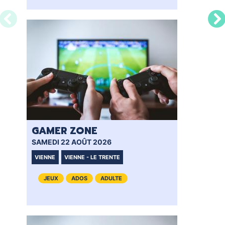
GAMER ZONE
GA
SAMEDI 22 AOÛT 2026
SAM
VIENNE
VIENNE - LE TRENTE
VI
JEUX
ADOS
ADULTE