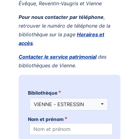
DOCUMENTS
Évêque, Reventin-Vaugris et Vienne
CRÉATHÈQUE
PROLONGER - RÉSERVER
Pour nous contacter par téléphone
,
JOUER EN BIBLIOTHÈQUES
retrouver le numéro de téléphone de la
EN CAS DE RETARD
MAO - MUSIQUE ASSISTÉE PAR
bibliothèque sur la page
Horaires et
ORDINATEUR
MON COMPTE LECTEUR
accès
.
POUR LES PROS
PORTAGE À DOMICILE
Contacter le service patrimonial
des
BOÎTES DE RETOUR 24H/24
bibliothèques de Vienne.
POUR LES PROS
TOUS LES SERVICES
Bibliothèque
VIENNE - ESTRESSIN
Nom et prénom