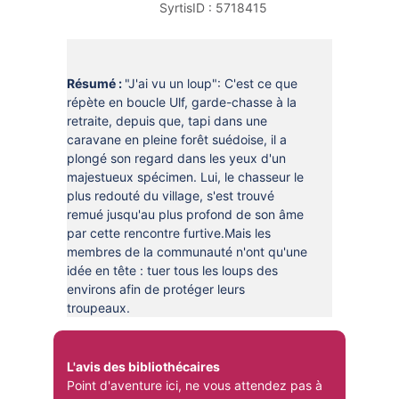
DOCUMENTS
SyrtisID :
5718415
CRÉATHÈQUE
PROLONGER - RÉSERVER
JOUER EN BIBLIOTHÈQUES
EN CAS DE RETARD
Résumé :
"J'ai vu un loup": C'est ce que
MAO - MUSIQUE ASSISTÉE PAR
répète en boucle Ulf, garde-chasse à la
ORDINATEUR
MON COMPTE LECTEUR
retraite, depuis que, tapi dans une
caravane en pleine forêt suédoise, il a
POUR LES PROS
PORTAGE À DOMICILE
plongé son regard dans les yeux d'un
majestueux spécimen. Lui, le chasseur le
BOÎTES DE RETOUR 24H/24
plus redouté du village, s'est trouvé
remué jusqu'au plus profond de son âme
POUR LES PROS
par cette rencontre furtive.Mais les
TOUS LES SERVICES
membres de la communauté n'ont qu'une
idée en tête : tuer tous les loups des
environs afin de protéger leurs
troupeaux.
L'avis des bibliothécaires
Point d'aventure ici, ne vous attendez pas à