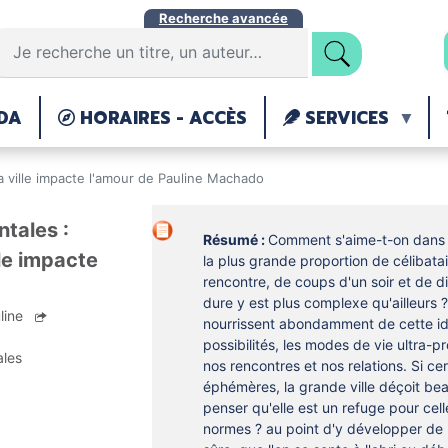
Aller
Recherche avancée
au
contenu
principal
DA
HORAIRES - ACCÈS
SERVICES
 ville impacte l'amour de Pauline Machado
ntales :
Résumé :
Comment s'aime-t-on dans l
le impacte
la plus grande proportion de célibataire
rencontre, de coups d'un soir et de d
dure y est plus complexe qu'ailleurs ? E
line
nourrissent abondamment de cette idé
possibilités, les modes de vie ultra-p
ales
nos rencontres et nos relations. Si cer
éphémères, la grande ville déçoit b
penser qu'elle est un refuge pour cel
normes ? au point d'y développer de 