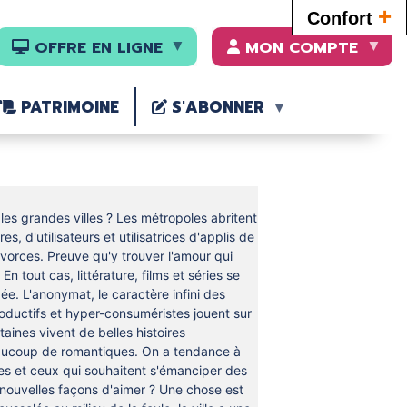
+
Confort
OFFRE EN LIGNE
MON COMPTE
PATRIMOINE
S'ABONNER
es grandes villes ? Les métropoles abritent
s, d'utilisateurs et utilisatrices d'applis de
ivorces. Preuve qu'y trouver l'amour qui
n tout cas, littérature, films et séries se
e. L'anonymat, le caractère infini des
roductifs et hyper-consuméristes jouent sur
taines vivent de belles histoires
eaucoup de romantiques. On a tendance à
les et ceux qui souhaitent s'émanciper des
nouvelles façons d'aimer ? Une chose est