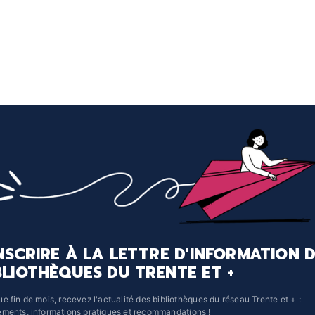
INSCRIRE À LA LETTRE D'INFORMATION 
BLIOTHÈQUES DU TRENTE ET +
e fin de mois, recevez l'actualité des bibliothèques du réseau Trente et + :
ments, informations pratiques et recommandations !