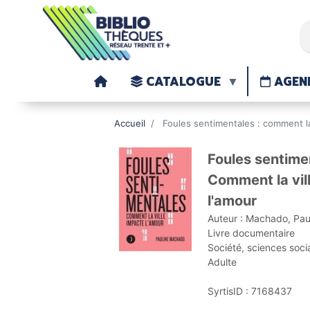
CATALOGUE
AGEN
Accueil
Foules sentimentales : comment la
<< Page précédente
Foules sentime
Comment la vil
l'amour
Auteur :
Machado, Pau
Livre documentaire
Société, sciences soci
Adulte
SyrtisID :
7168437