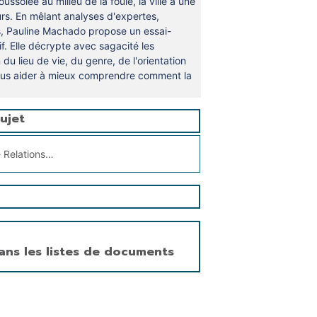
ussolée au milieu de la foule, la ville a une
urs. En mêlant analyses d'expertes,
s, Pauline Machado propose un essai-
if. Elle décrypte avec sagacité les
du lieu de vie, du genre, de l'orientation
 nous aider à mieux comprendre comment la
ujet
 Relations amoureuses
ans les listes de documents