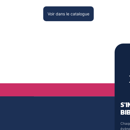
Voir dans le catalogue
S'
BI
Chaqu
évène