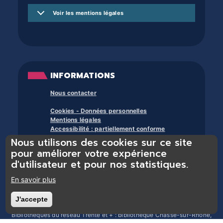
Voir les mentions légales
INFORMATIONS
Nous contacter
Cookies - Données personnelles
Mentions légales
Accessibilité : partiellement conforme
Nous utilisons des cookies sur ce site
À propos des bibliothèques du trente et +
pour améliorer votre expérience
d'utilisateur et pour nos statistiques.
En savoir plus
J'accepte
Retirer le consentement
Bibliothèques du réseau Trente et + : bibliothèque Chasse-sur-Rhône,