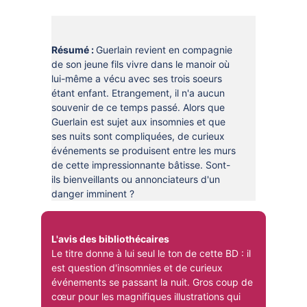
DOCUMENTS
CRÉATHÈQUE
PROLONGER - RÉSERVER
JOUER EN BIBLIOTHÈQUES
Résumé :
Guerlain revient en compagnie
EN CAS DE RETARD
de son jeune fils vivre dans le manoir où
MAO - MUSIQUE ASSISTÉE PAR
lui-même a vécu avec ses trois soeurs
ORDINATEUR
MON COMPTE LECTEUR
étant enfant. Etrangement, il n'a aucun
souvenir de ce temps passé. Alors que
POUR LES PROS
PORTAGE À DOMICILE
Guerlain est sujet aux insomnies et que
ses nuits sont compliquées, de curieux
BOÎTES DE RETOUR 24H/24
événements se produisent entre les murs
de cette impressionnante bâtisse. Sont-
POUR LES PROS
ils bienveillants ou annonciateurs d'un
TOUS LES SERVICES
danger imminent ?
L'avis des bibliothécaires
Le titre donne à lui seul le ton de cette BD : il
est question d'insomnies et de curieux
événements se passant la nuit. Gros coup de
cœur pour les magnifiques illustrations qui