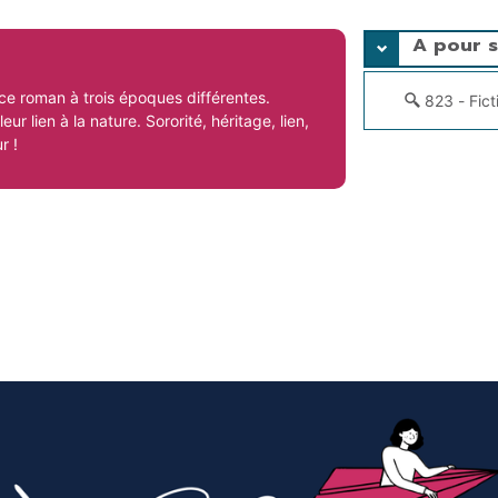
A pour s
ce roman à trois époques différentes.
823 - Fict
eur lien à la nature. Sororité, héritage, lien,
r !