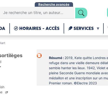
Aller
Recherche avancée
au
contenu
principal
DA
HORAIRES - ACCÈS
SERVICES
Hart
sortilèges
Résumé :
2019, Kate quitte Londres 
d
refuge dans une vieille demeure délab
semble hanter les lieux. 1942, Violet 
pleine Seconde Guerre mondiale ave
médaillon et une inscription sur un mu
Premier roman. ©Electre 2023
ish
ne