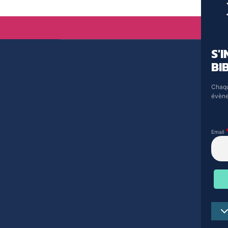
S'
BI
Chaqu
évène
Email