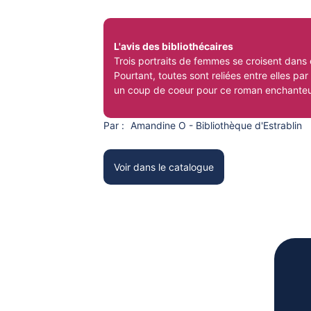
L'avis des bibliothécaires
Trois portraits de femmes se croisent dans 
Pourtant, toutes sont reliées entre elles par l
un coup de coeur pour ce roman enchanteu
Par :
Amandine O - Bibliothèque d'Estrablin
Voir dans le catalogue