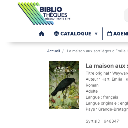
CATALOGUE
AGEN
Accueil
La maison aux sortilèges d'Emilia 
<< Page précédente
La maison aux 
Titre original :
Weywar
Auteur :
Hart, Emilia
Roman
Adulte
Langue :
français
Langue originale :
engl
Pays :
Grande-Bretag
SyrtisID :
6463471