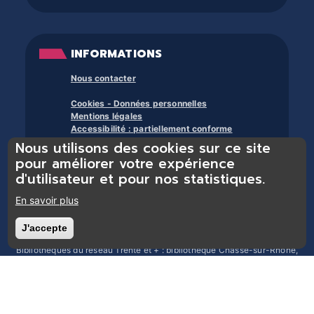
INFORMATIONS
Nous contacter
Cookies - Données personnelles
Mentions légales
Accessibilité : partiellement conforme
Nous utilisons des cookies sur ce site
À propos des bibliothèques du trente et +
pour améliorer votre expérience
d'utilisateur et pour nos statistiques.
En savoir plus
J'accepte
Retirer le consentement
Bibliothèques du réseau Trente et + : bibliothèque Chasse-sur-Rhône,
bibliothèque Chonas-l’Amballan, bibliothèque Les Côtes d’Arey,
bibliothèque Chuzelles, bibliothèque Estrablin-Moidieu, bibliothèque
Eyzin-Pinet, bibliothèque Luzinay, bibliothèque Serpaize, bibliothèque
Septème, bibliothèque Jardin, bibliothèque Pont-Évêque, bibliothèque
Reventin-Vaugris, bibliothèque Vienne