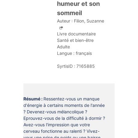
DOCUMENTS
humeur et son
CRÉATHÈQUE
sommeil
PROLONGER - RÉSERVER
JOUER EN BIBLIOTHÈQUES
Auteur :
Filion, Suzanne
EN CAS DE RETARD
MAO - MUSIQUE ASSISTÉE PAR
Livre documentaire
ORDINATEUR
MON COMPTE LECTEUR
Santé et bien-être
Adulte
POUR LES PROS
PORTAGE À DOMICILE
Langue :
français
BOÎTES DE RETOUR 24H/24
SyrtisID :
7165885
POUR LES PROS
TOUS LES SERVICES
Résumé :
Ressentez-vous un manque
d'énergie à certains moments de l'année
? Devenez-vous mélancolique ?
Eprouvez-vous de la difficulté à dormir ?
Avez-vous l'impression que votre
cerveau fonctionne au ralenti ? Vivez-
vous une prise de poids ou une baisse