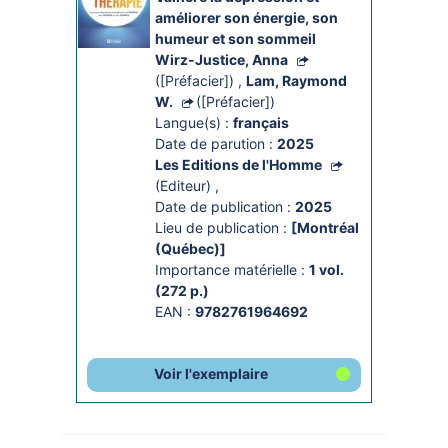
améliorer son énergie, son 
humeur et son sommeil
Wirz-Justice, Anna
([Préfacier])
,
Lam, Raymond
W.
([Préfacier])
Langue(s) :
français
Date de parution :
2025
Les Editions de l'Homme
(Editeur)
,
Date de publication :
2025
Lieu de publication :
[Montréal
(Québec)]
Importance matérielle :
1 vol. 
(272 p.)
EAN :
9782761964692
Voir l'exemplaire