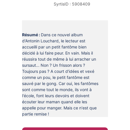
DOCUMENTS
SyrtisID :
5908409
CRÉATHÈQUE
PROLONGER - RÉSERVER
JOUER EN BIBLIOTHÈQUES
EN CAS DE RETARD
MAO - MUSIQUE ASSISTÉE PAR
Résumé :
Dans ce nouvel album
ORDINATEUR
MON COMPTE LECTEUR
d'Antonin Louchard, le lecteur est
accueilli par un petit fantôme bien
POUR LES PROS
PORTAGE À DOMICILE
décidé à lui faire peur. En vain. Mais il
BOÎTES DE RETOUR 24H/24
réussira tout de même à lui arracher un
sursaut... Non ? Un frisson alors ?
POUR LES PROS
Toujours pas ? A court d'idées et vexé
comme un pou, le petit fantôme est
TOUS LES SERVICES
sauvé par le gong. Car oui, les fantômes
sont comme tout le monde, ils vont à
l'école, font leurs devoirs et doivent
écouter leur maman quand elle les
appelle pour manger. Mais ce n'est que
partie remise !