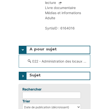
DOCUMENTS
lecture
CRÉATHÈQUE
Livre documentaire
PROLONGER - RÉSERVER
Médias et informations
JOUER EN BIBLIOTHÈQUES
Adulte
EN CAS DE RETARD
MAO - MUSIQUE ASSISTÉE PAR
SyrtisID :
6164016
ORDINATEUR
MON COMPTE LECTEUR
POUR LES PROS
PORTAGE À DOMICILE
A pour sujet
BOÎTES DE RETOUR 24H/24
POUR LES PROS
022 - Administration des locaux des archives, bibliothèques et centres de documentation
TOUS LES SERVICES
Sujet
Rechercher
Trier