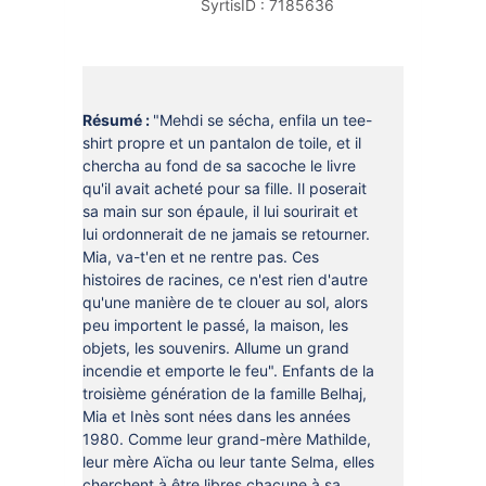
SyrtisID :
7185636
DOCUMENTS
CRÉATHÈQUE
PROLONGER - RÉSERVER
JOUER EN BIBLIOTHÈQUES
EN CAS DE RETARD
MAO - MUSIQUE ASSISTÉE PAR
Résumé :
"Mehdi se sécha, enfila un tee-
ORDINATEUR
MON COMPTE LECTEUR
shirt propre et un pantalon de toile, et il
chercha au fond de sa sacoche le livre
POUR LES PROS
PORTAGE À DOMICILE
qu'il avait acheté pour sa fille. Il poserait
sa main sur son épaule, il lui sourirait et
BOÎTES DE RETOUR 24H/24
lui ordonnerait de ne jamais se retourner.
Mia, va-t'en et ne rentre pas. Ces
POUR LES PROS
histoires de racines, ce n'est rien d'autre
qu'une manière de te clouer au sol, alors
TOUS LES SERVICES
peu importent le passé, la maison, les
objets, les souvenirs. Allume un grand
incendie et emporte le feu". Enfants de la
troisième génération de la famille Belhaj,
Mia et Inès sont nées dans les années
1980. Comme leur grand-mère Mathilde,
leur mère Aïcha ou leur tante Selma, elles
cherchent à être libres chacune à sa