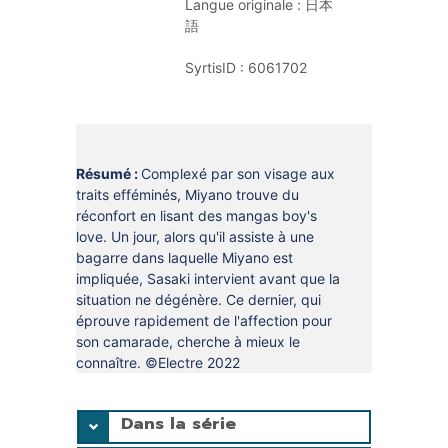
Langue originale :
日本
DOCUMENTS
CRÉATHÈQUE
語
PROLONGER - RÉSERVER
JOUER EN BIBLIOTHÈQUES
SyrtisID :
6061702
EN CAS DE RETARD
MAO - MUSIQUE ASSISTÉE PAR
ORDINATEUR
MON COMPTE LECTEUR
POUR LES PROS
PORTAGE À DOMICILE
Résumé :
Complexé par son visage aux
traits efféminés, Miyano trouve du
BOÎTES DE RETOUR 24H/24
réconfort en lisant des mangas boy's
love. Un jour, alors qu'il assiste à une
POUR LES PROS
bagarre dans laquelle Miyano est
impliquée, Sasaki intervient avant que la
TOUS LES SERVICES
situation ne dégénère. Ce dernier, qui
éprouve rapidement de l'affection pour
son camarade, cherche à mieux le
connaître. ©Electre 2022
Dans la série