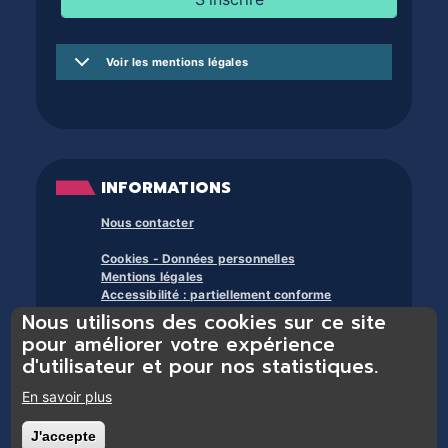
Voir les mentions légales
INFORMATIONS
Nous contacter
Cookies - Données personnelles
Mentions légales
Accessibilité : partiellement conforme
Nous utilisons des cookies sur ce site
À propos des bibliothèques du trente et +
pour améliorer votre expérience
d'utilisateur et pour nos statistiques.
En savoir plus
J'accepte
Retirer le consentement