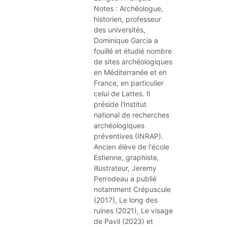
DOCUMENTS
Notes :
Archéologue, 
CRÉATHÈQUE
historien, professeur 
PROLONGER - RÉSERVER
des universités, 
JOUER EN BIBLIOTHÈQUES
Dominique Garcia a 
EN CAS DE RETARD
MAO - MUSIQUE ASSISTÉE PAR
fouillé et étudié nombre 
de sites archéologiques 
ORDINATEUR
MON COMPTE LECTEUR
en Méditerranée et en 
POUR LES PROS
PORTAGE À DOMICILE
France, en particulier 
celui de Lattes. Il 
BOÎTES DE RETOUR 24H/24
préside l'Institut 
national de recherches 
POUR LES PROS
archéologiques 
préventives (INRAP). 
TOUS LES SERVICES
Ancien élève de l'école 
Estienne, graphiste, 
illustrateur, Jeremy 
Perrodeau a publié 
notamment Crépuscule 
(2017), Le long des 
ruines (2021), Le visage 
de Pavil (2023) et 