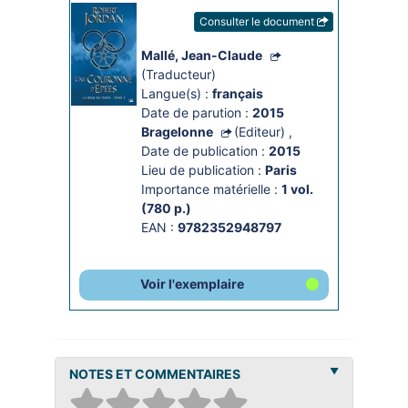
Consulter le document
Mallé, Jean-Claude
(Traducteur)
Langue(s) :
français
Date de parution :
2015
Bragelonne
(Editeur)
,
Date de publication :
2015
Lieu de publication :
Paris
Importance matérielle :
1 vol. 
(780 p.)
EAN :
9782352948797
Voir l'exemplaire
NOTES ET COMMENTAIRES