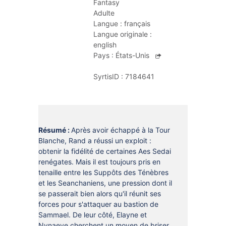
Fantasy
DOCUMENTS
CRÉATHÈQUE
Adulte
PROLONGER - RÉSERVER
Langue :
français
JOUER EN BIBLIOTHÈQUES
Langue originale :
EN CAS DE RETARD
english
MAO - MUSIQUE ASSISTÉE PAR
Pays :
États-Unis
ORDINATEUR
MON COMPTE LECTEUR
SyrtisID :
7184641
POUR LES PROS
PORTAGE À DOMICILE
BOÎTES DE RETOUR 24H/24
POUR LES PROS
Résumé :
Après avoir échappé à la Tour
Blanche, Rand a réussi un exploit :
TOUS LES SERVICES
obtenir la fidélité de certaines Aes Sedai
renégates. Mais il est toujours pris en
tenaille entre les Suppôts des Ténèbres
et les Seanchaniens, une pression dont il
se passerait bien alors qu'il réunit ses
forces pour s'attaquer au bastion de
Sammael. De leur côté, Elayne et
Nynaeve cherchent un moyen de briser