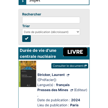
Sujet
Rechercher
Trier
Durée de vie d'une 
centrale nucléaire
Consulter le document
Stricker, Laurent
([Préfacier])
Langue(s) :
français
Presses des Mines
(Editeur)
,
Date de publication :
2024
Lieu de publication :
Paris