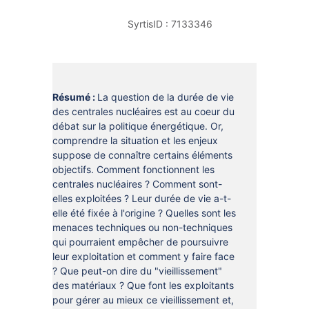
DOCUMENTS
CRÉATHÈQUE
SyrtisID :
7133346
PROLONGER - RÉSERVER
JOUER EN BIBLIOTHÈQUES
EN CAS DE RETARD
MAO - MUSIQUE ASSISTÉE PAR
ORDINATEUR
MON COMPTE LECTEUR
Résumé :
La question de la durée de vie
des centrales nucléaires est au coeur du
POUR LES PROS
PORTAGE À DOMICILE
débat sur la politique énergétique. Or,
BOÎTES DE RETOUR 24H/24
comprendre la situation et les enjeux
suppose de connaître certains éléments
POUR LES PROS
objectifs. Comment fonctionnent les
centrales nucléaires ? Comment sont-
TOUS LES SERVICES
elles exploitées ? Leur durée de vie a-t-
elle été fixée à l'origine ? Quelles sont les
menaces techniques ou non-techniques
qui pourraient empêcher de poursuivre
leur exploitation et comment y faire face
? Que peut-on dire du "vieillissement"
des matériaux ? Que font les exploitants
pour gérer au mieux ce vieillissement et,