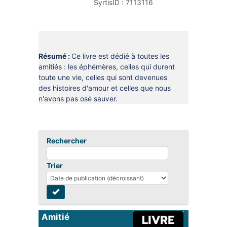
SyrtisID :
7113116
DOCUMENTS
CRÉATHÈQUE
PROLONGER - RÉSERVER
JOUER EN BIBLIOTHÈQUES
EN CAS DE RETARD
MAO - MUSIQUE ASSISTÉE PAR
Résumé :
Ce livre est dédié à toutes les
ORDINATEUR
MON COMPTE LECTEUR
amitiés : les éphémères, celles qui durent
toute une vie, celles qui sont devenues
POUR LES PROS
PORTAGE À DOMICILE
des histoires d'amour et celles que nous
n'avons pas osé sauver.
BOÎTES DE RETOUR 24H/24
POUR LES PROS
Rechercher
TOUS LES SERVICES
Trier
Amitié