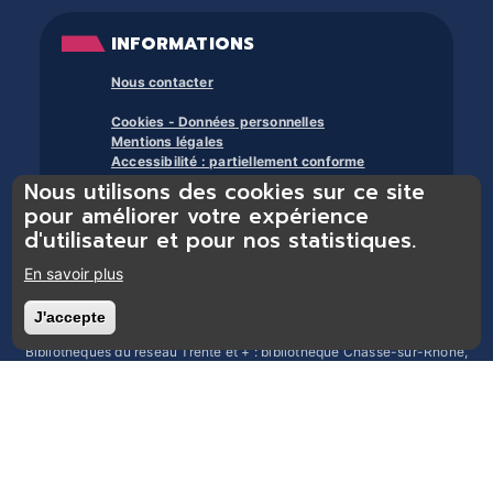
INFORMATIONS
Nous contacter
Cookies - Données personnelles
Mentions légales
Accessibilité : partiellement conforme
Nous utilisons des cookies sur ce site
À propos des bibliothèques du trente et +
pour améliorer votre expérience
d'utilisateur et pour nos statistiques.
En savoir plus
J'accepte
Retirer le consentement
Bibliothèques du réseau Trente et + : bibliothèque Chasse-sur-Rhône,
bibliothèque Chonas-l’Amballan, bibliothèque Les Côtes d’Arey,
bibliothèque Chuzelles, bibliothèque Estrablin-Moidieu, bibliothèque
Eyzin-Pinet, bibliothèque Luzinay, bibliothèque Serpaize, bibliothèque
Septème, bibliothèque Jardin, bibliothèque Pont-Évêque, bibliothèque
Reventin-Vaugris, bibliothèque Vienne