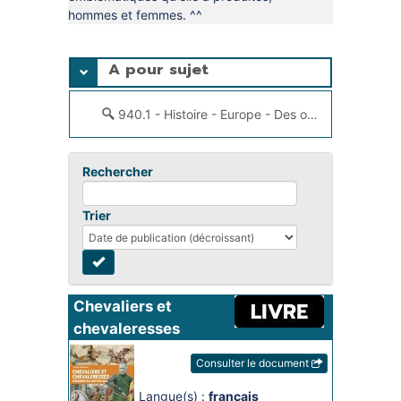
hommes et femmes. ^^
A pour sujet
940.1 - Histoire - Europe - Des origines à 1453
Rechercher
Trier
Chevaliers et 
chevaleresses 
célèbres du Moyen 
Consulter le document
Age
Langue(s) :
français