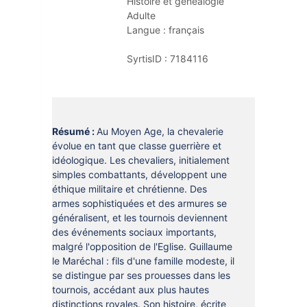
Histoire et généalogie
DOCUMENTS
CRÉATHÈQUE
Adulte
Langue :
français
PROLONGER - RÉSERVER
JOUER EN BIBLIOTHÈQUES
EN CAS DE RETARD
SyrtisID :
7184116
MAO - MUSIQUE ASSISTÉE PAR
ORDINATEUR
MON COMPTE LECTEUR
POUR LES PROS
PORTAGE À DOMICILE
Résumé :
Au Moyen Age, la chevalerie
BOÎTES DE RETOUR 24H/24
évolue en tant que classe guerrière et
idéologique. Les chevaliers, initialement
POUR LES PROS
simples combattants, développent une
éthique militaire et chrétienne. Des
TOUS LES SERVICES
armes sophistiquées et des armures se
généralisent, et les tournois deviennent
des événements sociaux importants,
malgré l'opposition de l'Eglise. Guillaume
le Maréchal : fils d'une famille modeste, il
se distingue par ses prouesses dans les
tournois, accédant aux plus hautes
distinctions royales. Son histoire, écrite