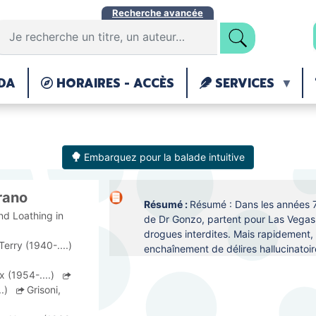
Aller
Recherche avancée
au
contenu
principal
DA
HORAIRES - ACCÈS
SERVICES
Embarquez pour la balade intuitive
rano
Résumé :
Résumé : Dans les années 70
nd Loathing in 
de Dr Gonzo, partent pour Las Vegas, 
drogues interdites. Mais rapidement,
 Terry (1940-....)
enchaînement de délires hallucinatoire
x (1954-....)
..)
Grisoni,