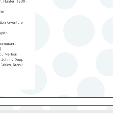
, Hunter (1939-
998
tion /aventure
glish
hompson , 
)
du Meilleur 
r Johnny Depp, 
Critics, Russie, 