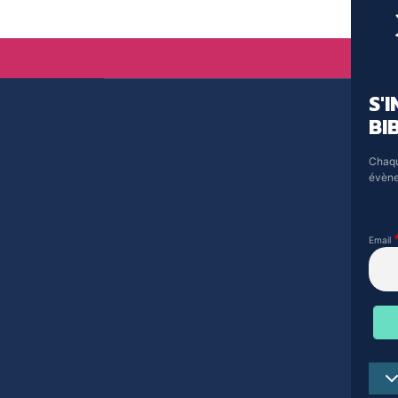
S'
BI
Chaqu
évène
Email