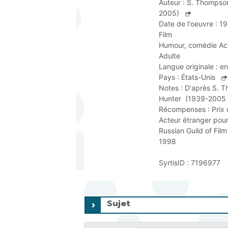
Auteur :
S. Thompson
2005)
Date de l'oeuvre :
1
Film
Humour, comédie
Ac
Adulte
Langue originale :
en
Pays :
États-Unis
Notes :
D'après S. T
Hunter  (1939-2005 
Récompenses :
Prix 
Acteur étranger pou
Russian Guild of Film 
1998
SyrtisID :
7196977
Sujet