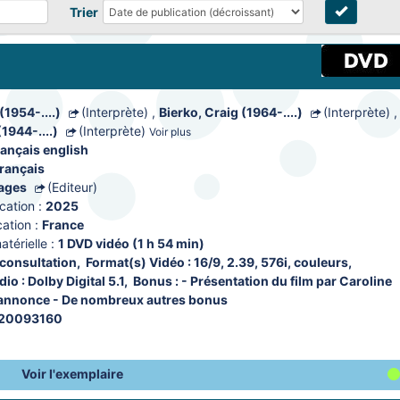
Trier
 (1954-....)
(Interprète)
,
Bierko, Craig (1964-....)
(Interprète)
,
1944-....)
(Interprète)
Voir plus
rançais
english
français
mages
(Editeur)
cation :
2025
ation :
France
térielle :
1 DVD vidéo (1 h 54 min)
 consultation
, 
Format(s) Vidéo : 16/9, 2.39, 576i, couleurs
, 
io : Dolby Digital 5.1
, 
Bonus : - Présentation du film par Caroline 
-annonce - De nombreux autres bonus
20093160
Voir l'exemplaire