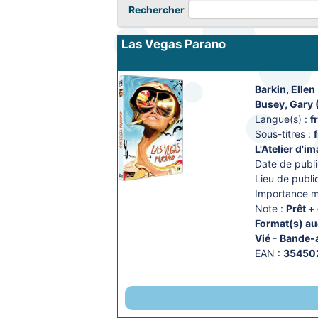
Rechercher
Las Vegas Parano
Barkin, Ellen
Busey, Gary (
Langue(s) :
f
Sous-titres :
L'Atelier d'i
Date de publi
Lieu de public
Importance ma
Note :
Prêt +
Format(s) aud
Vié - Bande
EAN :
35450