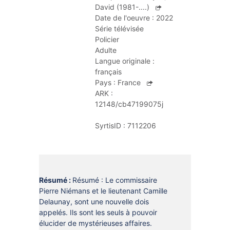
DOCUMENTS
David (1981-....)
CRÉATHÈQUE
Date de l'oeuvre :
2022
PROLONGER - RÉSERVER
Série télévisée
JOUER EN BIBLIOTHÈQUES
Policier
EN CAS DE RETARD
Adulte
MAO - MUSIQUE ASSISTÉE PAR
Langue originale :
ORDINATEUR
MON COMPTE LECTEUR
français
Pays :
France
POUR LES PROS
PORTAGE À DOMICILE
ARK :
BOÎTES DE RETOUR 24H/24
12148/cb47199075j
POUR LES PROS
SyrtisID :
7112206
TOUS LES SERVICES
Résumé :
Résumé : Le commissaire
Pierre Niémans et le lieutenant Camille
Delaunay, sont une nouvelle dois
appelés. Ils sont les seuls à pouvoir
élucider de mystérieuses affaires.