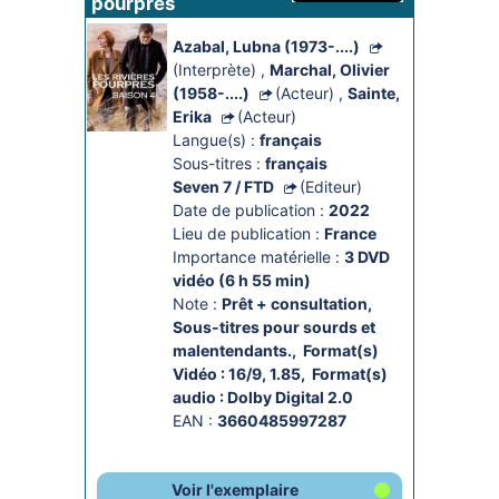
pourpres
Azabal, Lubna (1973-....)
(Interprète)
,
Marchal, Olivier
(1958-....)
(Acteur)
,
Sainte,
Erika
(Acteur)
Langue(s) :
français
Sous-titres :
français
Seven 7 / FTD
(Editeur)
Date de publication :
2022
Lieu de publication :
France
Importance matérielle :
3 DVD 
vidéo (6 h 55 min)
Note :
Prêt + consultation
, 
Sous-titres pour sourds et 
malentendants.
, 
Format(s) 
Vidéo : 16/9, 1.85
, 
Format(s) 
audio : Dolby Digital 2.0
EAN :
3660485997287
Voir l'exemplaire