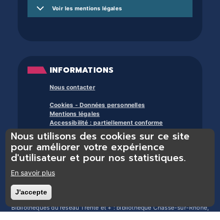
Voir les mentions légales
INFORMATIONS
Nous contacter
Cookies - Données personnelles
Mentions légales
Accessibilité : partiellement conforme
Nous utilisons des cookies sur ce site
À propos des bibliothèques du trente et +
pour améliorer votre expérience
d'utilisateur et pour nos statistiques.
En savoir plus
J'accepte
Retirer le consentement
Bibliothèques du réseau Trente et + : bibliothèque Chasse-sur-Rhône,
bibliothèque Chonas-l’Amballan, bibliothèque Les Côtes d’Arey,