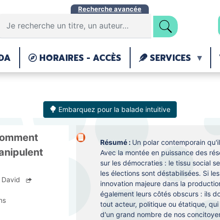
Aller
Recherche avancée
au
contenu
principal
DA
HORAIRES - ACCÈS
SERVICES
Embarquez pour la balade intuitive
 Comment
Résumé :
Un polar contemporain qu'il 
anipulent
Avec la montée en puissance des rés
sur les démocraties : le tissu social 
les élections sont déstabilisées. Si l
, David
innovation majeure dans la production 
également leurs côtés obscurs : ils do
ns
tout acteur, politique ou étatique, qu
d'un grand nombre de nos concitoye