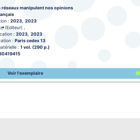
 réseaux manipulent nos opinions
rançais
ion :
2023
, 
2023
(Editeur)
,
cation :
2023
, 
2023
ation :
Paris cedex 13
térielle :
1 vol. (290 p.)
80419415
Voir l'exemplaire