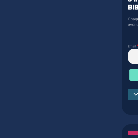
BI
Chaqu
évène
Email