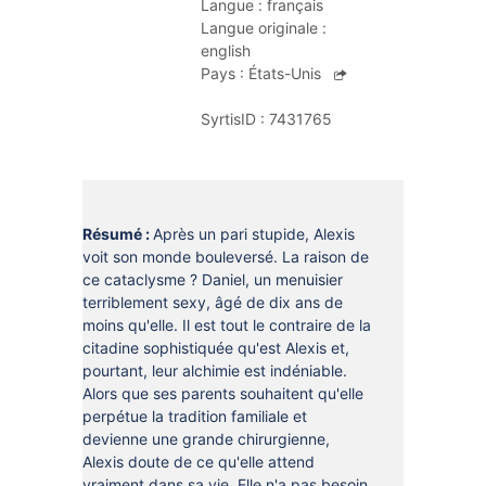
Langue :
français
DOCUMENTS
CRÉATHÈQUE
Langue originale :
PROLONGER - RÉSERVER
english
JOUER EN BIBLIOTHÈQUES
Pays :
États-Unis
EN CAS DE RETARD
MAO - MUSIQUE ASSISTÉE PAR
SyrtisID :
7431765
ORDINATEUR
MON COMPTE LECTEUR
POUR LES PROS
PORTAGE À DOMICILE
BOÎTES DE RETOUR 24H/24
Résumé :
Après un pari stupide, Alexis
voit son monde bouleversé. La raison de
POUR LES PROS
ce cataclysme ? Daniel, un menuisier
terriblement sexy, âgé de dix ans de
TOUS LES SERVICES
moins qu'elle. Il est tout le contraire de la
citadine sophistiquée qu'est Alexis et,
pourtant, leur alchimie est indéniable.
Alors que ses parents souhaitent qu'elle
perpétue la tradition familiale et
devienne une grande chirurgienne,
Alexis doute de ce qu'elle attend
vraiment dans sa vie. Elle n'a pas besoin