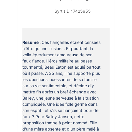
DOCUMENTS
CRÉATHÈQUE
SyrtisID :
7425955
PROLONGER - RÉSERVER
JOUER EN BIBLIOTHÈQUES
EN CAS DE RETARD
MAO - MUSIQUE ASSISTÉE PAR
ORDINATEUR
MON COMPTE LECTEUR
Résumé :
Ces fiançailles étaient censées
POUR LES PROS
PORTAGE À DOMICILE
n'être qu'une illusion... Et pourtant, la
voilà éperdument amoureuse de son
BOÎTES DE RETOUR 24H/24
faux fiancé. Héros militaire au passé
tourmenté, Beau Eaton est adulé partout
POUR LES PROS
où il passe. A 35 ans, il ne supporte plus
les questions incessantes de sa famille
TOUS LES SERVICES
sur sa vie sentimentale, et décide d'y
mettre fin après un bref échange avec
Bailey, une jeune serveuse à la situation
compliquée. Une idée folle germe dans
son esprit : et s'ils se fiançaient pour de
faux ? Pour Bailey Jansen, cette
proposition tombe à point nommé. Fille
d'une mère absente et d'un père mêlé à