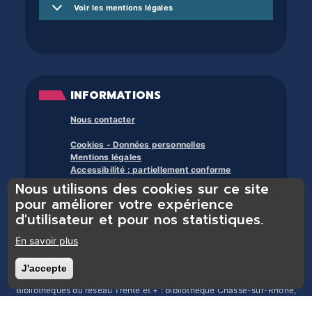
Voir les mentions légales
INFORMATIONS
Nous contacter
Cookies - Données personnelles
Mentions légales
Accessibilité : partiellement conforme
Nous utilisons des cookies sur ce site
À propos des bibliothèques du trente et +
pour améliorer votre expérience
d'utilisateur et pour nos statistiques.
En savoir plus
J'accepte
Retirer le consentement
Bibliothèques du réseau Trente et + : bibliothèque Chasse-sur-Rhône,
bibliothèque Chonas-l’Amballan, bibliothèque Les Côtes d’Arey,