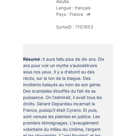
Adulte
DOCUMENTS
CRÉATHÈQUE
Langue :
français
PROLONGER - RÉSERVER
Pays :
France
JOUER EN BIBLIOTHÈQUES
EN CAS DE RETARD
SyrtisID :
7107653
MAO - MUSIQUE ASSISTÉE PAR
ORDINATEUR
MON COMPTE LECTEUR
POUR LES PROS
PORTAGE À DOMICILE
Résumé :
Il aura fallu plus de dix ans. Dix
BOÎTES DE RETOUR 24H/24
ans pour voir un mythe s'autodétruire
sous nos yeux. Il y a d'abord eu des
POUR LES PROS
récits, sur le ton de la blague. Des
incidents balayés au nom de son génie.
TOUS LES SERVICES
Des scandales étouffés du fait de sa
puissance. On l'admirait, il avait tous les
droits. Gérard Depardieu incarnait la
France, puisqu'il était Cyrano. Et puis,
sont venues les plaintes en justice. Les
premiers témoignages. L'aveuglement
volontaire du milieu du cinéma, l'argent
et les obscénités, l' "ami Poutine" et les