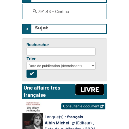
791.43 - Cinéma
Sujet
Rechercher
Trier
Une affaire très 
française
Consulter le document
Langue(s) :
français
Albin Michel
(Editeur)
,
Date de publication :
2024