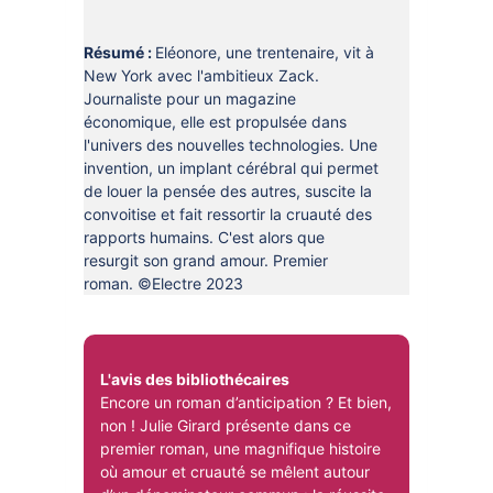
DOCUMENTS
CRÉATHÈQUE
PROLONGER - RÉSERVER
Résumé :
Eléonore, une trentenaire, vit à
JOUER EN BIBLIOTHÈQUES
New York avec l'ambitieux Zack.
EN CAS DE RETARD
Journaliste pour un magazine
MAO - MUSIQUE ASSISTÉE PAR
économique, elle est propulsée dans
ORDINATEUR
MON COMPTE LECTEUR
l'univers des nouvelles technologies. Une
invention, un implant cérébral qui permet
POUR LES PROS
PORTAGE À DOMICILE
de louer la pensée des autres, suscite la
convoitise et fait ressortir la cruauté des
BOÎTES DE RETOUR 24H/24
rapports humains. C'est alors que
resurgit son grand amour. Premier
POUR LES PROS
roman. ©Electre 2023
TOUS LES SERVICES
L'avis des bibliothécaires
Encore un roman d’anticipation ? Et bien,
non ! Julie Girard présente dans ce
premier roman, une magnifique histoire
où amour et cruauté se mêlent autour