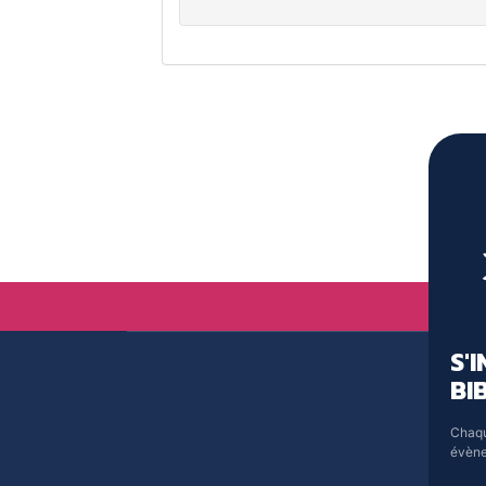
S'
BI
Chaqu
évène