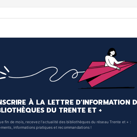
INSCRIRE À LA LETTRE D'INFORMATION 
BLIOTHÈQUES DU TRENTE ET +
e fin de mois, recevez l'actualité des bibliothèques du réseau Trente et + :
ments, informations pratiques et recommandations !