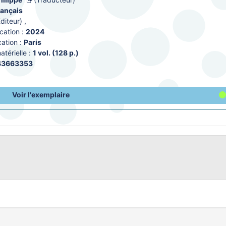
rançais
Editeur)
,
cation :
2024
ation :
Paris
térielle :
1 vol. (128 p.)
43663353
Voir l'exemplaire