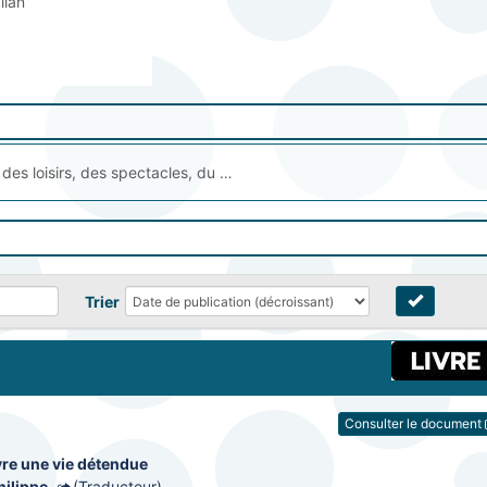
alian
des loisirs, des spectacles, du divertissement
Trier
Consulter le document
re une vie détendue
hilippe
(Traducteur)