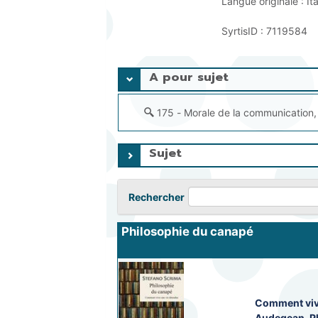
Langue originale :
It
SyrtisID :
7119584
A pour sujet
175 - Morale de la communication, 
Sujet
Rechercher
Philosophie du canapé
Comment viv
Audegean, P