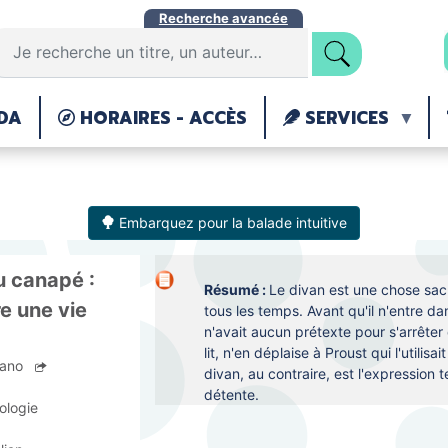
Aller
Recherche avancée
au
contenu
principal
DA
HORAIRES - ACCÈS
SERVICES
Embarquez pour la balade intuitive
u canapé :
Résumé :
Le divan est une chose sacr
e une vie
tous les temps. Avant qu'il n'entre dan
n'avait aucun prétexte pour s'arrêter 
lit, n'en déplaise à Proust qui l'utilis
fano
divan, au contraire, est l'expression 
détente.
ologie