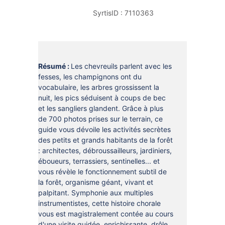
DOCUMENTS
CRÉATHÈQUE
SyrtisID :
7110363
PROLONGER - RÉSERVER
JOUER EN BIBLIOTHÈQUES
EN CAS DE RETARD
MAO - MUSIQUE ASSISTÉE PAR
ORDINATEUR
MON COMPTE LECTEUR
Résumé :
Les chevreuils parlent avec les
fesses, les champignons ont du
POUR LES PROS
PORTAGE À DOMICILE
vocabulaire, les arbres grossissent la
nuit, les pics séduisent à coups de bec
BOÎTES DE RETOUR 24H/24
et les sangliers glandent. Grâce à plus
de 700 photos prises sur le terrain, ce
POUR LES PROS
guide vous dévoile les activités secrètes
des petits et grands habitants de la forêt
TOUS LES SERVICES
: architectes, débroussailleurs, jardiniers,
éboueurs, terrassiers, sentinelles... et
vous révèle le fonctionnement subtil de
la forêt, organisme géant, vivant et
palpitant. Symphonie aux multiples
instrumentistes, cette histoire chorale
vous est magistralement contée au cours
d'une visite guidée, enrichissante, drôle