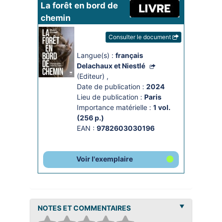
La forêt en bord de 
chemin
Consulter le document
Langue(s) :
français
Delachaux et Niestlé
(Editeur)
,
Date de publication :
2024
Lieu de publication :
Paris
Importance matérielle :
1 vol. 
(256 p.)
EAN :
9782603030196
Voir l'exemplaire
NOTES ET COMMENTAIRES