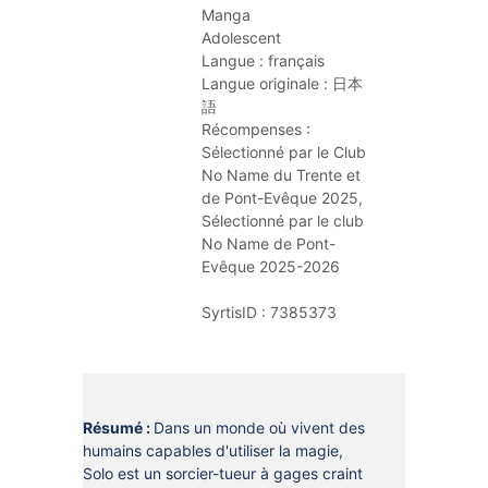
DOCUMENTS
Manga
CRÉATHÈQUE
Adolescent
PROLONGER - RÉSERVER
Langue :
français
JOUER EN BIBLIOTHÈQUES
Langue originale :
日本
EN CAS DE RETARD
語
MAO - MUSIQUE ASSISTÉE PAR
Récompenses :
ORDINATEUR
MON COMPTE LECTEUR
Sélectionné par le Club 
No Name du Trente et 
POUR LES PROS
PORTAGE À DOMICILE
de Pont-Evêque 2025
, 
BOÎTES DE RETOUR 24H/24
Sélectionné par le club 
No Name de Pont-
POUR LES PROS
Evêque 2025-2026
TOUS LES SERVICES
SyrtisID :
7385373
Résumé :
Dans un monde où vivent des
humains capables d'utiliser la magie,
Solo est un sorcier-tueur à gages craint