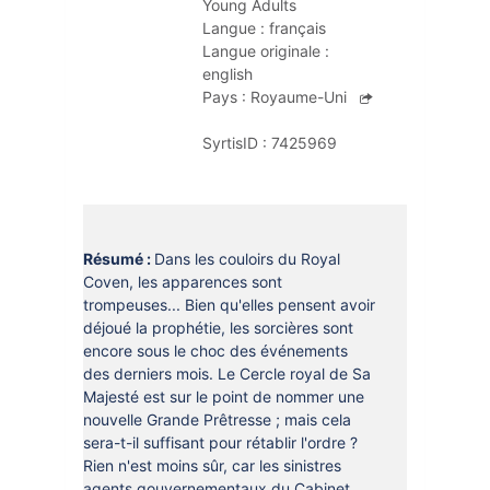
Young Adults
DOCUMENTS
CRÉATHÈQUE
Langue :
français
PROLONGER - RÉSERVER
Langue originale :
JOUER EN BIBLIOTHÈQUES
english
EN CAS DE RETARD
Pays :
Royaume-Uni
MAO - MUSIQUE ASSISTÉE PAR
ORDINATEUR
MON COMPTE LECTEUR
SyrtisID :
7425969
POUR LES PROS
PORTAGE À DOMICILE
BOÎTES DE RETOUR 24H/24
Résumé :
Dans les couloirs du Royal
POUR LES PROS
Coven, les apparences sont
trompeuses... Bien qu'elles pensent avoir
TOUS LES SERVICES
déjoué la prophétie, les sorcières sont
encore sous le choc des événements
des derniers mois. Le Cercle royal de Sa
Majesté est sur le point de nommer une
nouvelle Grande Prêtresse ; mais cela
sera-t-il suffisant pour rétablir l'ordre ?
Rien n'est moins sûr, car les sinistres
agents gouvernementaux du Cabinet