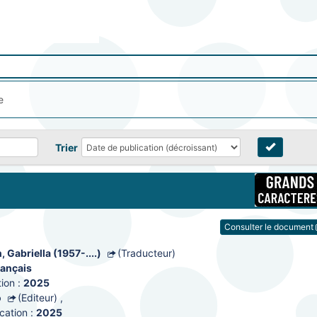
e
Trier
Consulter le document
Gabriella (1957-....)
(Traducteur)
rançais
ion :
2025
o
(Editeur)
,
cation :
2025