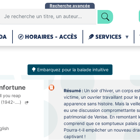
Aller
Recherche avancée
au
contenu
principal
DA
HORAIRES - ACCÈS
SERVICES
Embarquez pour la balade intuitive
infortune
Résumé :
Un soir d'hiver, un corps e
ll you reap
victime, un ouvrier travaillant pour l
(1942-....)
apparence sans histoire. Mais la veille
eu une discussion compromettante sur
patrimonial de Venise. En remontant le
comprend que ce somptueux palais pou
glish
Pourra-t-il empêcher un nouveau dra
captivant !