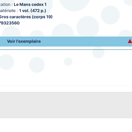
ation :
Le Mans cedex 1
térielle :
1 vol. (472 p.)
Gros caractères (corps 19)
79323560
Voir l'exemplaire