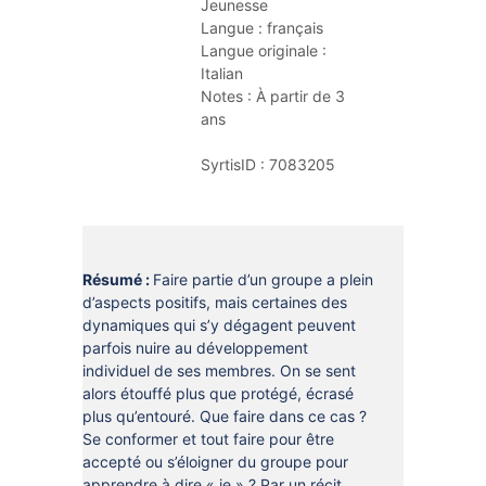
Jeunesse
DOCUMENTS
CRÉATHÈQUE
Langue :
français
PROLONGER - RÉSERVER
Langue originale :
JOUER EN BIBLIOTHÈQUES
Italian
EN CAS DE RETARD
Notes :
À partir de 3 
MAO - MUSIQUE ASSISTÉE PAR
ans
ORDINATEUR
MON COMPTE LECTEUR
SyrtisID :
7083205
POUR LES PROS
PORTAGE À DOMICILE
BOÎTES DE RETOUR 24H/24
POUR LES PROS
Résumé :
Faire partie d’un groupe a plein
d’aspects positifs, mais certaines des
TOUS LES SERVICES
dynamiques qui s’y dégagent peuvent
parfois nuire au développement
individuel de ses membres. On se sent
alors étouffé plus que protégé, écrasé
plus qu’entouré. Que faire dans ce cas ?
Se conformer et tout faire pour être
accepté ou s’éloigner du groupe pour
apprendre à dire « je » ? Par un récit