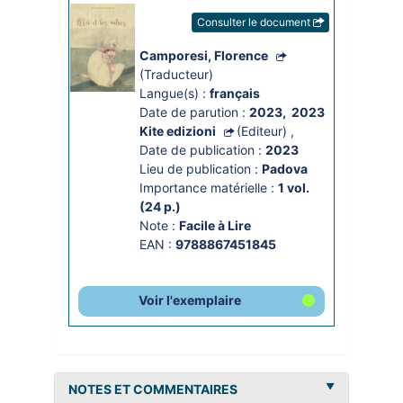
Consulter le document
Camporesi, Florence
(Traducteur)
Langue(s) :
français
Date de parution :
2023
, 
2023
Kite edizioni
(Editeur)
,
Date de publication :
2023
Lieu de publication :
Padova
Importance matérielle :
1 vol. 
(24 p.)
Note :
Facile à Lire
EAN :
9788867451845
Voir l'exemplaire
NOTES ET COMMENTAIRES