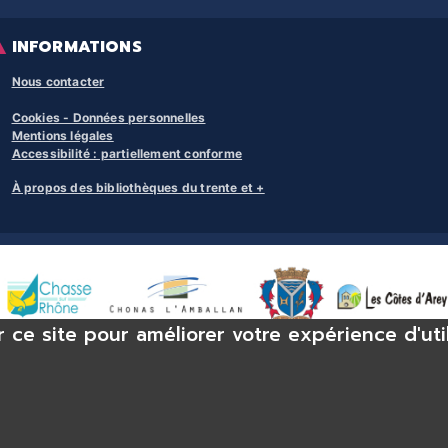
INFORMATIONS
Nous contacter
Cookies - Données personnelles
Mentions légales
Accessibilité : partiellement conforme
À propos des bibliothèques du trente et +
r ce site pour améliorer votre expérience d'uti
se-sur-Rhône, bibliothèque Chonas-l’Amballan, bibliothèque Les Côtes d’Arey,
èque Serpaize, bibliothèque Septème, bibliothèque Jardin, bibliothèque Pont-É