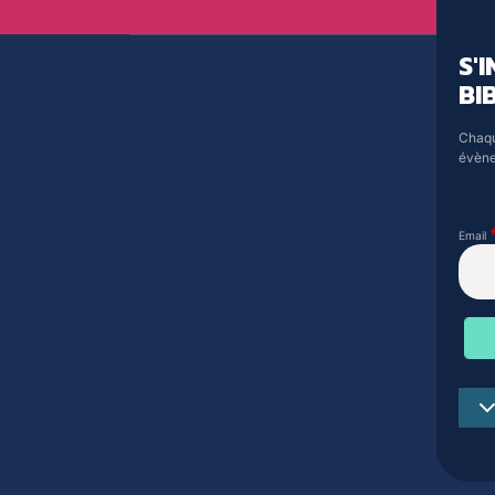
S'
BI
Chaqu
évène
Email