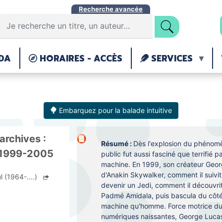
Aller
Recherche avancée
au
contenu
principal
DA
HORAIRES - ACCÈS
SERVICES
Embarquez pour la balade intuitive
archives :
Résumé :
Dès l'explosion du phénomè
I 1999-2005
public fut aussi fasciné que terrifié
machine. En 1999, son créateur Geor
d'Anakin Skywalker, comment il suivi
 (1964-....)
devenir un Jedi, comment il découvri
Padmé Amidala, puis bascula du côté
machine qu'homme. Force motrice d
numériques naissantes, George Lucas s