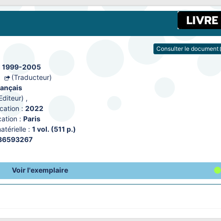
Consulter le document
II 1999-2005
e
(Traducteur)
rançais
Editeur)
,
cation :
2022
ation :
Paris
térielle :
1 vol. (511 p.)
36593267
Voir l'exemplaire