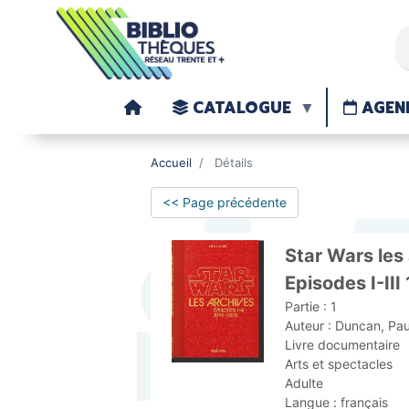
CATALOGUE
AGEN
Accueil
Détails
<< Page précédente
Star Wars les 
Episodes I-II
Partie :
1
Auteur :
Duncan, Paul
Livre documentaire
Arts et spectacles
Adulte
Langue :
français