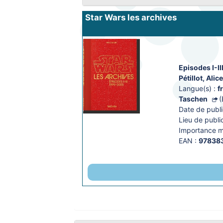
Star Wars les archives
Episodes I-I
Pétillot, Alic
Langue(s) :
f
Taschen
(
Date de publi
Lieu de public
Importance ma
EAN :
97838