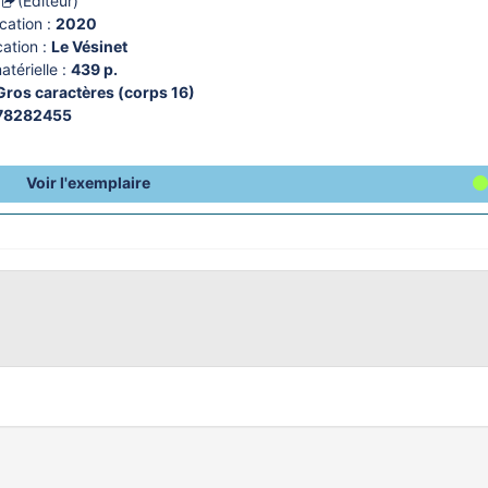
(Editeur)
cation :
2020
ation :
Le Vésinet
térielle :
439 p.
Gros caractères (corps 16)
78282455
Voir l'exemplaire