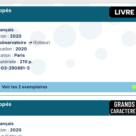
appés
rançais
ion :
2020
'observatoire
(Editeur)
cation :
2020
ation :
Paris
térielle :
210 p.
-03-290881-5
Voir les 2 exemplaires
appés
rançais
ion :
2020