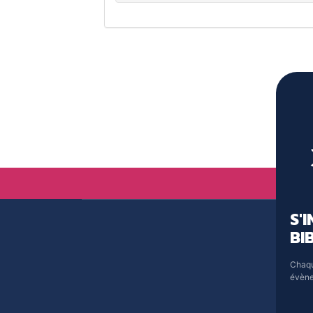
S'
BI
Chaqu
évène