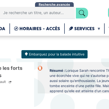
Aller
Recherche avancée
au
contenu
principal
DA
HORAIRES - ACCÈS
SERVICES
Embarquez pour la balade intuitive
e les forts
Résumé :
Lorsque Sarah rencontre Thé
s
une écorchée vive qui ne s'autorise p
aussi solaire qu'enthousiaste. La je
bault
tombe enceinte d'une petite fille. Ma
apprend qu'elle est atteinte d'un ca