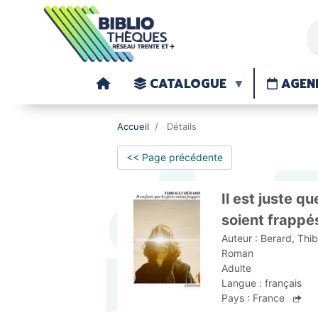
CATALOGUE
AGEN
Accueil
Détails
<< Page précédente
Il est juste qu
soient frappé
Auteur :
Berard, Thi
Roman
Adulte
Langue :
français
Pays :
France