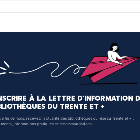
INSCRIRE À LA LETTRE D'INFORMATION 
BLIOTHÈQUES DU TRENTE ET +
e fin de mois, recevez l'actualité des bibliothèques du réseau Trente et + :
ments, informations pratiques et recommandations !