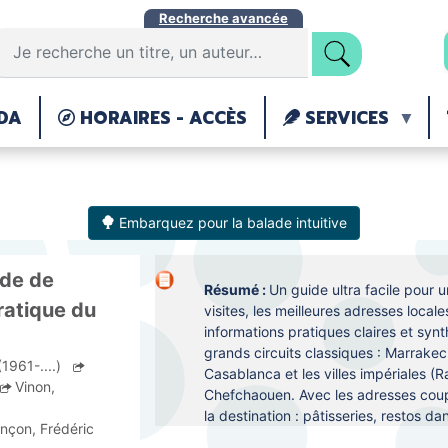
Aller
Recherche avancée
au
contenu
principal
DA
HORAIRES - ACCÈS
SERVICES
Embarquez pour la balade intuitive
ide de
Résumé :
Un guide ultra facile pour u
ratique du
visites, les meilleures adresses locale
informations pratiques claires et syn
grands circuits classiques : Marrakec
(1961-....)
Casablanca et les villes impériales (
Vinon,
Chefchaouen. Avec les adresses coup
la destination : pâtisseries, restos d
nçon, Frédéric