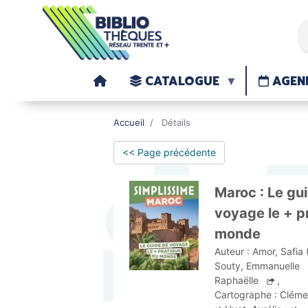
CATALOGUE
AGEN
Accueil
Détails
<< Page précédente
Maroc : Le gu
voyage le + p
monde
Auteur :
Amor, Safia 
Souty, Emmanuelle
Raphaëlle
,
Cartographe :
Cléme