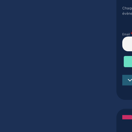
Chaqu
évène
Email