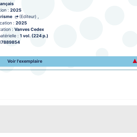
rançais
ion :
2025
urisme
(Editeur)
,
cation :
2025
ation :
Vanves Cedex
térielle :
1 vol. (224 p.)
17889854
Voir l'exemplaire