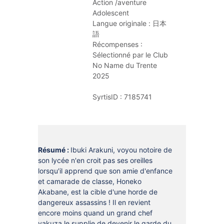
Action /aventure
DOCUMENTS
CRÉATHÈQUE
Adolescent
PROLONGER - RÉSERVER
Langue originale :
日本
JOUER EN BIBLIOTHÈQUES
語
EN CAS DE RETARD
Récompenses :
MAO - MUSIQUE ASSISTÉE PAR
Sélectionné par le Club 
ORDINATEUR
MON COMPTE LECTEUR
No Name du Trente 
2025
POUR LES PROS
PORTAGE À DOMICILE
SyrtisID :
7185741
BOÎTES DE RETOUR 24H/24
POUR LES PROS
TOUS LES SERVICES
Résumé :
Ibuki Arakuni, voyou notoire de
son lycée n'en croit pas ses oreilles
lorsqu'il apprend que son amie d'enfance
et camarade de classe, Honeko
Akabane, est la cible d'une horde de
dangereux assassins ! Il en revient
encore moins quand un grand chef
yakuza le supplie de devenir le garde du