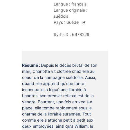
DOCUMENTS
Langue :
français
CRÉATHÈQUE
Langue originale :
PROLONGER - RÉSERVER
suédois
JOUER EN BIBLIOTHÈQUES
Pays :
Suède
EN CAS DE RETARD
MAO - MUSIQUE ASSISTÉE PAR
SyrtisID :
6978229
ORDINATEUR
MON COMPTE LECTEUR
POUR LES PROS
PORTAGE À DOMICILE
BOÎTES DE RETOUR 24H/24
Résumé :
Depuis le décès brutal de son
POUR LES PROS
mari, Charlotte vit cloîtrée chez elle au
coeur de la campagne suédoise. Aussi,
TOUS LES SERVICES
quand elle apprend qu'une tante
inconnue lui a légué une librairie à
Londres, son premier réflexe est de la
vendre. Pourtant, une fois arrivée sur
place, elle tombe rapidement sous le
charme de la librairie surannée. Tout
comme elle s'attache petit à petit aux
deux employées, ainsi qu'à William, le