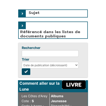
Sujet
Référencé dans les listes de
documents publiques
Rechercher
Trier
Comment aller sur la 
Lune
Les Côtes d'Arey
Albums
Cote :
S
Jeunesse
Code à barre :
Disponibilité :