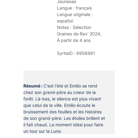
Jeunesse
DOCUMENTS
CRÉATHÈQUE
Langue :
français
PROLONGER - RÉSERVER
Langue originale :
JOUER EN BIBLIOTHÈQUES
español
EN CAS DE RETARD
Notes :
Sélection 
MAO - MUSIQUE ASSISTÉE PAR
Graines de Rev' 2024
, 
ORDINATEUR
MON COMPTE LECTEUR
À partir de 4 ans
POUR LES PROS
PORTAGE À DOMICILE
SyrtisID :
6958961
BOÎTES DE RETOUR 24H/24
POUR LES PROS
Résumé :
C'est l'été et Emilio se rend
TOUS LES SERVICES
chez son grand-père au coeur de la
forêt. Là-bas, le silence est plus vivant
que celui de la ville. Emilio écoute le
bruissement des feuilles et les histoires
de son grand-père. Les étoiles brillent et
il fait chaud. Le moment idéal pour faire
un tour sur la Lune.