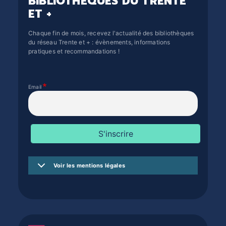
BIBLIOTHÈQUES DU TRENTE
DOCUMENTS
ET +
CRÉATHÈQUE
PROLONGER - RÉSERVER
JOUER EN BIBLIOTHÈQUES
Chaque fin de mois, recevez l'actualité des bibliothèques
du réseau Trente et + : évènements, informations
EN CAS DE RETARD
MAO - MUSIQUE ASSISTÉE PAR
pratiques et recommandations !
ORDINATEUR
MON COMPTE LECTEUR
POUR LES PROS
PORTAGE À DOMICILE
Email
BOÎTES DE RETOUR 24H/24
POUR LES PROS
TOUS LES SERVICES
Voir les mentions légales