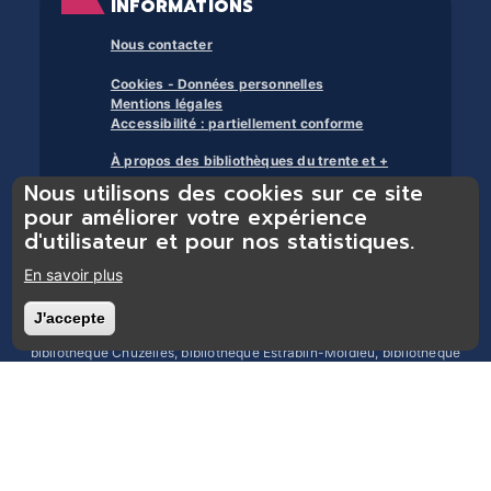
INFORMATIONS
Nous contacter
Cookies - Données personnelles
Mentions légales
Accessibilité : partiellement conforme
À propos des bibliothèques du trente et +
Nous utilisons des cookies sur ce site
pour améliorer votre expérience
d'utilisateur et pour nos statistiques.
En savoir plus
Bibliothèques du réseau Trente et + : bibliothèque Chasse-sur-Rhône,
J'accepte
Retirer le consentement
bibliothèque Chonas-l’Amballan, bibliothèque Les Côtes d’Arey,
bibliothèque Chuzelles, bibliothèque Estrablin-Moidieu, bibliothèque
Eyzin-Pinet, bibliothèque Luzinay, bibliothèque Serpaize, bibliothèque
Septème, bibliothèque Jardin, bibliothèque Pont-Évêque, bibliothèque
Reventin-Vaugris, bibliothèque Vienne