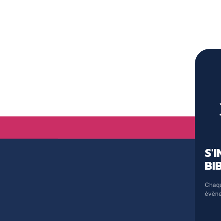
S'
BI
Chaqu
évène