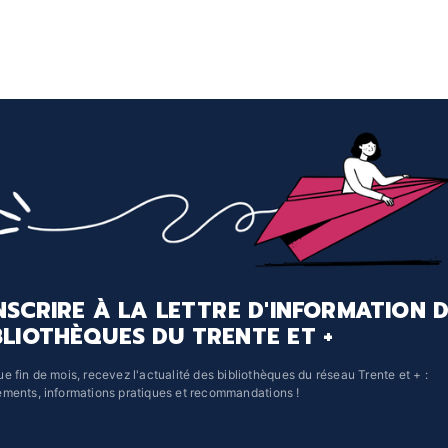
INSCRIRE À LA LETTRE D'INFORMATION 
BLIOTHÈQUES DU TRENTE ET +
e fin de mois, recevez l'actualité des bibliothèques du réseau Trente et + :
ments, informations pratiques et recommandations !