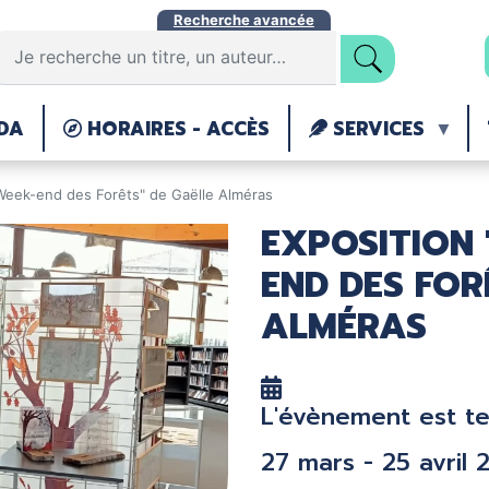
Aller
Recherche avancée
au
contenu
principal
DA
HORAIRES - ACCÈS
SERVICES
Week-end des Forêts" de Gaëlle Alméras
EXPOSITION 
END DES FOR
ALMÉRAS
L'évènement est t
27 mars - 25 avril 