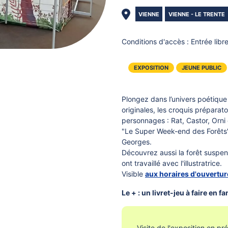
VIENNE
VIENNE - LE TRENTE
Conditions d'accès :
Entrée libr
EXPOSITION
JEUNE PUBLIC
Plongez dans l’univers poétique
originales, les croquis préparato
personnages : Rat, Castor, Orni
"Le Super Week-end des Forêts"
Georges.
Découvrez aussi la forêt suspen
ont travaillé avec l'illustratrice.
Visible
aux horaires d'ouvertur
Le + : un livret-jeu à faire en 
Visite de l'exposition en pré