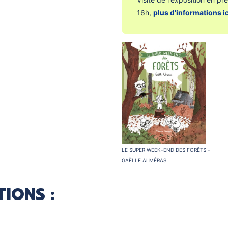
16h,
plus d'informations ic
Le Super Week-end des forêts -
Gaëlle Alméras
IONS :