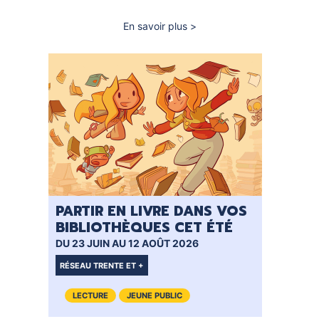
En savoir plus
sur
Prix
des
lecteurs
Graines
de
Rev'
2024
PARTIR EN LIVRE DANS VOS
BIBLIOTHÈQUES CET ÉTÉ
DU 23 JUIN AU 12 AOÛT 2026
RÉSEAU TRENTE ET +
LECTURE
JEUNE PUBLIC