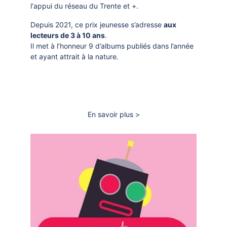
DOCUMENTS
l‘appui du réseau du Trente et +.
VIENN
CRÉATHÈQUE
PROLONGER - RÉSERVER
Depuis 2021, ce prix jeunesse s’adresse
aux
AT
JOUER EN BIBLIOTHÈQUES
lecteurs de 3 à 10 ans
.
EN CAS DE RETARD
Il met à l’honneur 9 d’albums publiés dans l’année
MAO - MUSIQUE ASSISTÉE PAR
et ayant attrait à la nature.
ORDINATEUR
MON COMPTE LECTEUR
POUR LES PROS
PORTAGE À DOMICILE
Selection
thematique
BOÎTES DE RETOUR 24H/24
En savoir plus
sur
POUR LES PROS
Prix
des
TOUS LES SERVICES
lecteurs
Graines
de
PAR
Rev'
MERC
2026
VIENN
LE