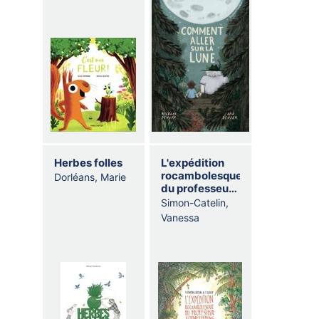
Herbes folles
L'expédition
rocambolesque
Dorléans, Marie
du professeur
Schmetterling
Simon-Catelin,
Vanessa