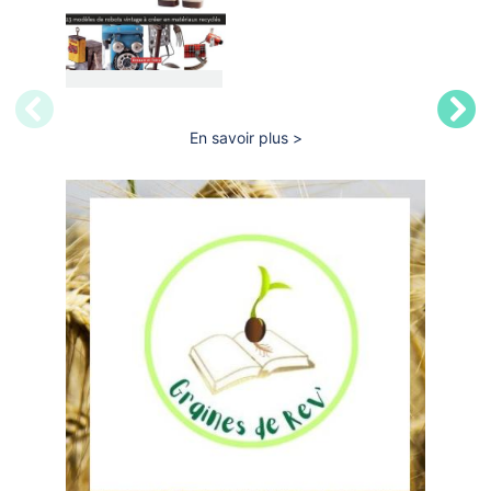
En savoir plus
sur
IA
et
Robots
en
jeunesse