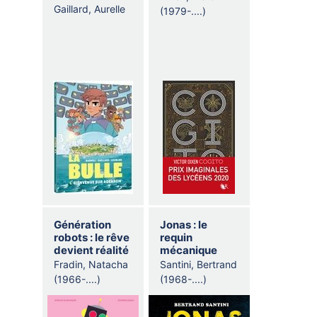
Gaillard, Aurelle
(1979-....)
LE 
SAME
VIENN
Génération
Jonas : le
LE
robots : le rêve
requin
devient réalité
mécanique
Fradin, Natacha
Santini, Bertrand
(1966-....)
(1968-....)