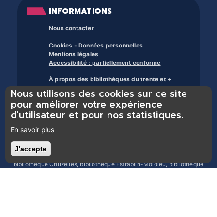
INFORMATIONS
Nous contacter
Cookies - Données personnelles
Mentions légales
Accessibilité : partiellement conforme
À propos des bibliothèques du trente et +
Nous utilisons des cookies sur ce site
pour améliorer votre expérience
d'utilisateur et pour nos statistiques.
En savoir plus
Bibliothèques du réseau Trente et + : bibliothèque Chasse-sur-Rhône,
J'accepte
Retirer le consentement
bibliothèque Chonas-l’Amballan, bibliothèque Les Côtes d’Arey,
bibliothèque Chuzelles, bibliothèque Estrablin-Moidieu, bibliothèque
Eyzin-Pinet, bibliothèque Luzinay, bibliothèque Serpaize, bibliothèque
Septème, bibliothèque Jardin, bibliothèque Pont-Évêque, bibliothèque
Reventin-Vaugris, bibliothèque Vienne