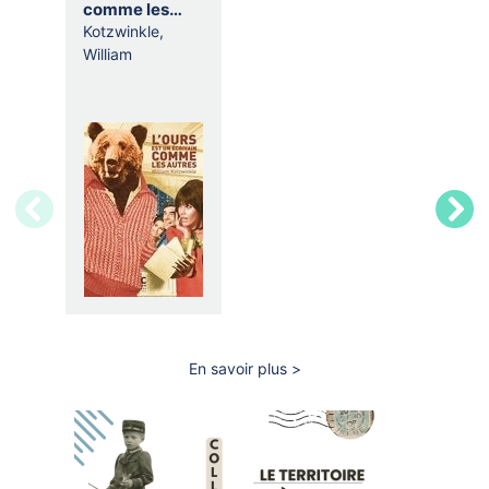
comme les
autres
Kotzwinkle,
William
LET'
MERC
VIENN
JE
En savoir plus
sur
Livres
dans
le
livre