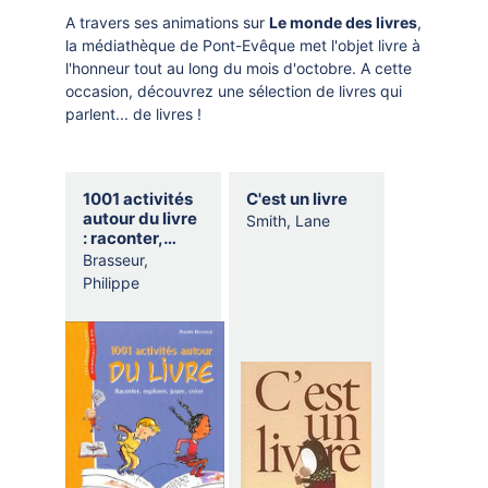
DOCUMENTS
SEPT
A travers ses animations sur
Le monde des livres
,
CRÉATHÈQUE
la médiathèque de Pont-Evêque met l'objet livre à
PROLONGER - RÉSERVER
AT
JOUER EN BIBLIOTHÈQUES
l'honneur tout au long du mois d'octobre. A cette
occasion, découvrez une sélection de livres qui
EN CAS DE RETARD
MAO - MUSIQUE ASSISTÉE PAR
parlent... de livres !
ORDINATEUR
MON COMPTE LECTEUR
POUR LES PROS
PORTAGE À DOMICILE
Selection
1001 activités
C'est un livre
thematique
autour du livre
BOÎTES DE RETOUR 24H/24
Smith, Lane
: raconter,
explorer, jouer,
Brasseur,
POUR LES PROS
créer
Philippe
TOUS LES SERVICES
BIB
LE 
LA 
SAME
VIENN