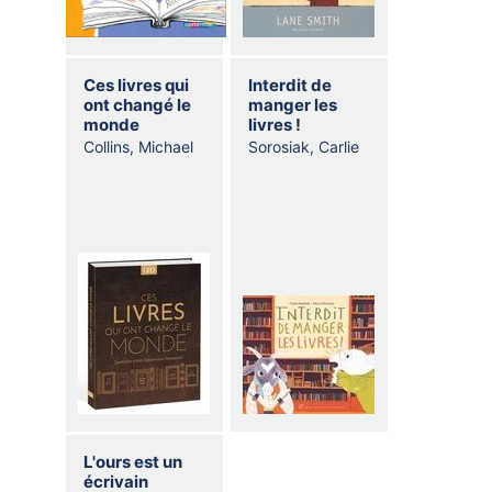
AT
Ces livres qui
Interdit de
ont changé le
manger les
monde
livres !
Collins, Michael
Sorosiak, Carlie
JOU
VEND
VIENN
JE
L'ours est un
écrivain