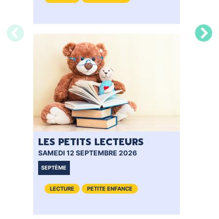
LES PETITS LECTEURS
BÉB
SAMEDI 12 SEPTEMBRE 2026
MERC
SEPTÈME
VIENN
LECTURE
PETITE ENFANCE
LE
JE