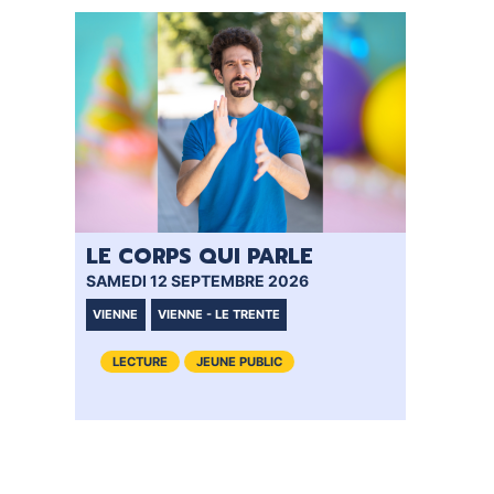
LE CORPS QUI PARLE
BÉB
SAMEDI 12 SEPTEMBRE 2026
MERC
VIENNE
VIENNE - LE TRENTE
VIENN
LECTURE
JEUNE PUBLIC
LE
JE