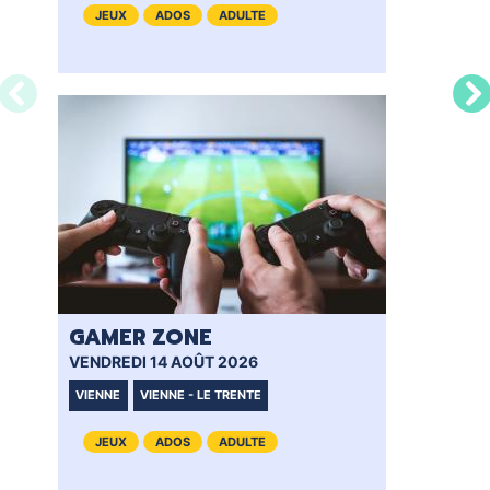
JEUX
ADOS
ADULTE
GAMER ZONE
GA
VENDREDI 14 AOÛT 2026
SAM
VIENNE
VIENNE - LE TRENTE
VI
JEUX
ADOS
ADULTE