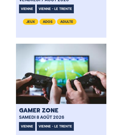
VIENNE
VIENNE - LE TRENTE
VI
JEUX
ADOS
ADULTE
GAMER ZONE
GA
SAMEDI 8 AOÛT 2026
VEN
VIENNE
VIENNE - LE TRENTE
VI