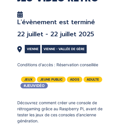
DOCUMENTS
CRÉATHÈQUE
PROLONGER - RÉSERVER
JOUER EN BIBLIOTHÈQUES
L'évènement est terminé
EN CAS DE RETARD
MAO - MUSIQUE ASSISTÉE PAR
22 juillet - 22 juillet 2025
ORDINATEUR
MON COMPTE LECTEUR
POUR LES PROS
PORTAGE À DOMICILE
VIENNE
VIENNE - VALLÉE DE GÈRE
BOÎTES DE RETOUR 24H/24
Conditions d'accès :
Réservation conseillée
POUR LES PROS
JEUX
JEUNE PUBLIC
ADOS
ADULTE
TOUS LES SERVICES
#JEUVIDÉO
Découvrez comment créer une console de
rétrogaming grâce au Raspberry Pi, avant de
tester les jeux de ces consoles d’ancienne
génération.