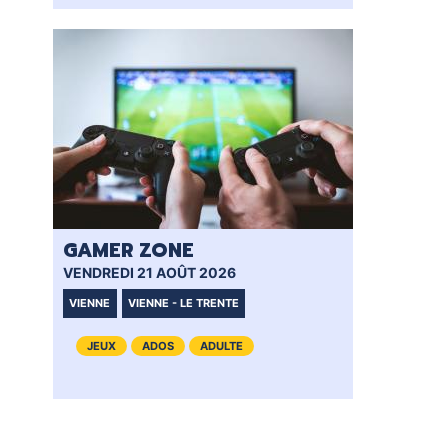
GAMER ZONE
GA
VENDREDI 21 AOÛT 2026
SAM
VIENNE
VIENNE - LE TRENTE
VI
JEUX
ADOS
ADULTE