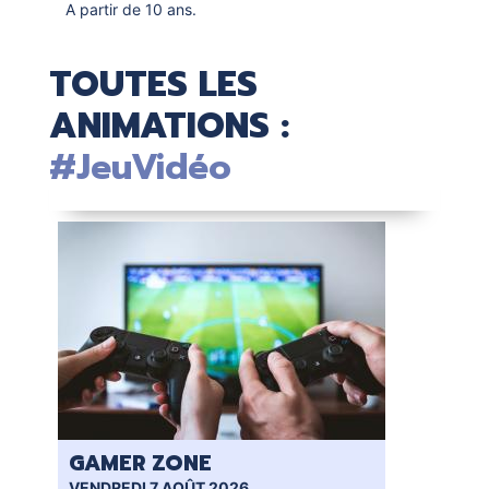
A partir de 10 ans.
TOUTES LES
ANIMATIONS :
#JeuVidéo
GAMER ZONE
GA
VENDREDI 7 AOÛT 2026
SAM