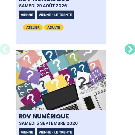
SAMEDI 29 AOÛT 2026
SAM
VIENNE
VIENNE - LE TRENTE
VI
ATELIER
ADULTE
RDV NUMÉRIQUE
RD
SAMEDI 5 SEPTEMBRE 2026
VEN
VIENNE
VIENNE - LE TRENTE
VI