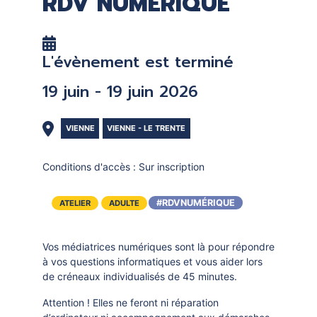
RDV NUMÉRIQUE
DOCUMENTS
CRÉATHÈQUE
PROLONGER - RÉSERVER
JOUER EN BIBLIOTHÈQUES
L'évènement est terminé
EN CAS DE RETARD
MAO - MUSIQUE ASSISTÉE PAR
19 juin - 19 juin 2026
ORDINATEUR
MON COMPTE LECTEUR
POUR LES PROS
PORTAGE À DOMICILE
VIENNE
VIENNE - LE TRENTE
BOÎTES DE RETOUR 24H/24
Conditions d'accès :
Sur inscription
POUR LES PROS
TOUS LES SERVICES
#RDVNUMÉRIQUE
ATELIER
ADULTE
Vos médiatrices numériques sont là pour répondre
à vos questions informatiques et vous aider lors
de créneaux individualisés de 45 minutes.
Attention ! Elles ne feront ni réparation