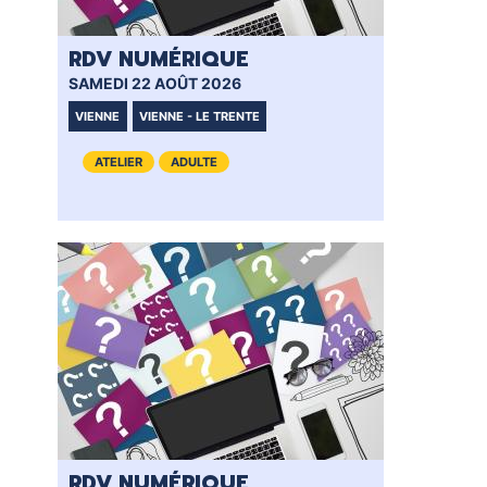
RDV NUMÉRIQUE
RD
SAMEDI 22 AOÛT 2026
VEN
VIENNE
VIENNE - LE TRENTE
VI
ATELIER
ADULTE
RDV NUMÉRIQUE
RD