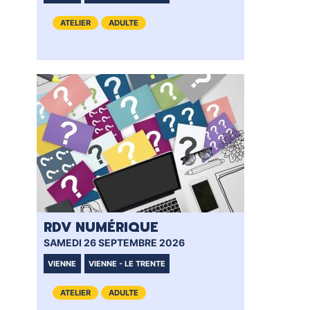
ATELIER
ADULTE
RDV NUMÉRIQUE
RD
SAMEDI 26 SEPTEMBRE 2026
SAM
VIENNE
VIENNE - LE TRENTE
VI
ATELIER
ADULTE