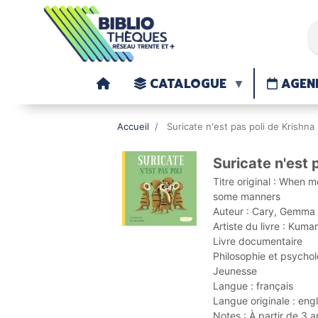
CATALOGUE
AGEN
Accueil
Suricate n'est pas poli de Krish
<< Page précédente
Suricate n'est 
Titre original :
When me
some manners
Auteur :
Cary, Gemm
Artiste du livre :
Kumar
Livre documentaire
Philosophie et psychol
Jeunesse
Langue :
français
Langue originale :
engl
Notes :
À partir de 3 a