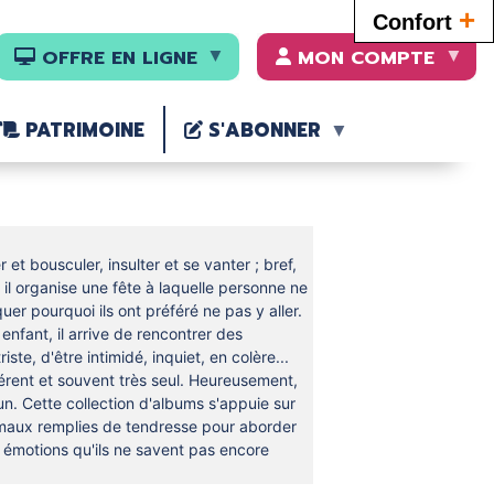
+
Confort
OFFRE EN LIGNE
MON COMPTE
PATRIMOINE
S'ABONNER
 et bousculer, insulter et se vanter ; bref,
 il organise une fête à laquelle personne ne
quer pourquoi ils ont préféré ne pas y aller.
nfant, il arrive de rencontrer des
riste, d'être intimidé, inquiet, en colère...
érent et souvent très seul. Heureusement,
n. Cette collection d'albums s'appuie sur
animaux remplies de tendresse pour aborder
 émotions qu'ils ne savent pas encore