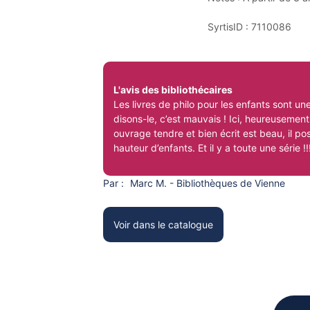
SyrtisID :
7110086
L'avis des bibliothécaires
Les livres de philo pour les enfants sont un
disons-le, c’est mauvais ! Ici, heureusement
ouvrage tendre et bien écrit est beau, il p
hauteur d’enfants. Et il y a toute une série !!
Par :
Marc M. - Bibliothèques de Vienne
Voir dans le catalogue