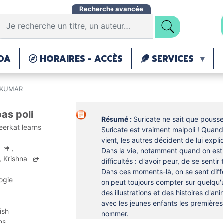
Aller
Recherche avancée
au
contenu
principal
DA
HORAIRES - ACCÈS
SERVICES
na KUMAR
pas poli
Résumé :
Suricate ne sait que pousser
erkat learns 
Suricate est vraiment malpoli ! Quand
vient, les autres décident de lui expli
a
,
Dans la vie, notamment quand on est e
, Krishna
difficultés : d'avoir peur, de se sentir t
Dans ces moments-là, on se sent diff
ogie
on peut toujours compter sur quelqu'u
des illustrations et des histoires d'
avec les jeunes enfants les premières
ish
nommer.
ns