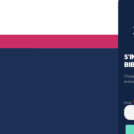
S'
BI
Chaqu
évène
Email