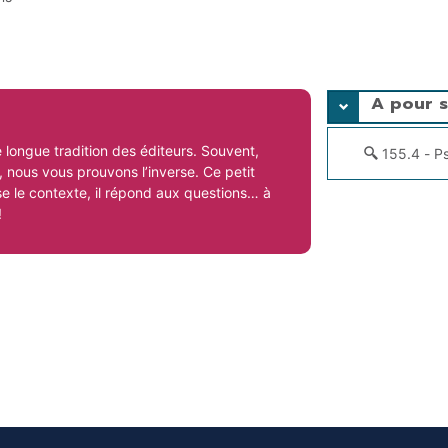
A pour s
e longue tradition des éditeurs. Souvent,
155.4 - Ps
, nous vous prouvons l’inverse. Ce petit
ose le contexte, il répond aux questions… à
!