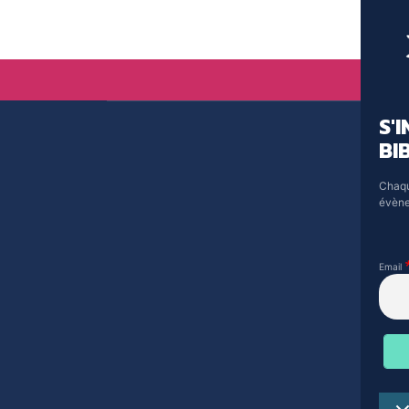
S'
BI
Chaqu
évène
Email