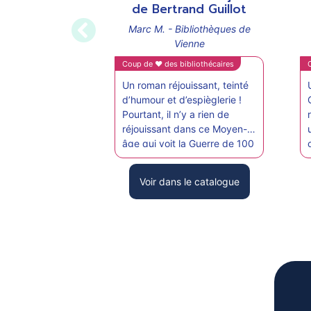
support
su
de Bertrand Guillot
Marc M. - Bibliothèques de
Vienne
Coup de ♥ des bibliothécaires
Un roman réjouissant, teinté
d’humour et d’espièglerie !
Pourtant, il n’y a rien de
réjouissant dans ce Moyen-
âge qui voit la Guerre de 100
ans repartir de plus belle !
Mais l’auteur réussit malgré
Voir dans le catalogue
tout à nous faire entrer dans
cette querelle des
sentiments, dans cette joute
amoureuse des faux
semblants.
C’est vraiment un bon
moment de lecture.