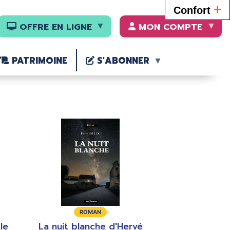
+
Confort
OFFRE EN LIGNE
MON COMPTE
PATRIMOINE
S'ABONNER
Type
Type
ROMAN
ROMAN
de
de
 le
La nuit blanche d'Hervé
Comme en 