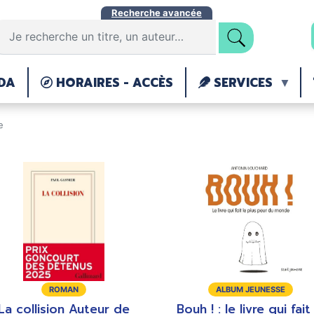
Aller
Recherche avancée
au
contenu
principal
DA
HORAIRES - ACCÈS
SERVICES
e
ype
Type
ROMAN
ALBUM JEUNESSE
e
de
La collision Auteur de
Bouh ! : le livre qui fait