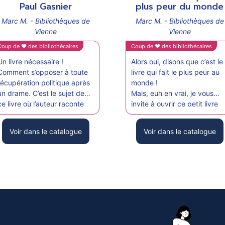
pport
support
Paul Gasnier
plus peur du monde
Marc M. - Bibliothèques de
Marc M. - Bibliothèques de
Vienne
Vienne
Coup de ♥ des bibliothécaires
Coup de ♥ des bibliothécaires
Un livre nécessaire !
Alors oui, disons que c’est le
Comment s’opposer à toute
livre qui fait le plus peur au
récupération politique après
monde !
un drame. C’est le sujet de
Mais, euh en vrai, je vous
ce livre où l’auteur raconte
invite à ouvrir ce petit livre
l’accident qui a tué sa mère,
avec votre enfant et vous
accident issu d’un rodéo
entendrez les rires voler
Voir dans le catalogue
Voir dans le catalogue
urbain.
autour de vous.
Il réfute tout amalgame,
Antonin Louchard nous fait
dénonce les faux-semblants
encore et toujours la preuve
et, sans édulcorer le
de son génie dans l’écriture
traumatisme psychologique
d’album pour les petits. C’es
dont il est victime, tente de
réjouissant, vraiment.
définir les raisons qui ont
mené à ce drame
Un très beau livre.