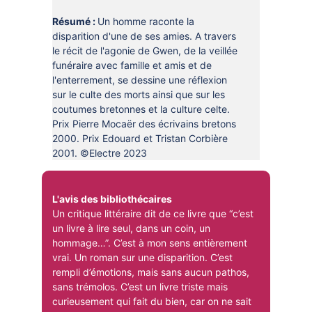
DOCUMENTS
CRÉATHÈQUE
Résumé :
Un homme raconte la
PROLONGER - RÉSERVER
disparition d'une de ses amies. A travers
JOUER EN BIBLIOTHÈQUES
le récit de l'agonie de Gwen, de la veillée
EN CAS DE RETARD
funéraire avec famille et amis et de
MAO - MUSIQUE ASSISTÉE PAR
l'enterrement, se dessine une réflexion
ORDINATEUR
MON COMPTE LECTEUR
sur le culte des morts ainsi que sur les
coutumes bretonnes et la culture celte.
POUR LES PROS
PORTAGE À DOMICILE
Prix Pierre Mocaër des écrivains bretons
2000. Prix Edouard et Tristan Corbière
BOÎTES DE RETOUR 24H/24
2001. ©Electre 2023
POUR LES PROS
TOUS LES SERVICES
L'avis des bibliothécaires
Un critique littéraire dit de ce livre que “c’est
un livre à lire seul, dans un coin, un
hommage…”. C’est à mon sens entièrement
vrai. Un roman sur une disparition. C’est
rempli d’émotions, mais sans aucun pathos,
sans trémolos. C’est un livre triste mais
curieusement qui fait du bien, car on ne sait