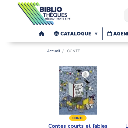
CATALOGUE
AGEN
Accueil
CONTE
Type
T
CONTE
de
d
Contes courts et fables
L