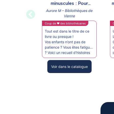
support
su
minuscules : Pour
m
enfants pressés ou
Aurore M – Bibliothèques de
parents indignes de
Vienne
Walter Glassof
Coup de ♥ des bibliothécaires
Tout est dans le titre de ce
livre ou presque !
Vos enfants n’ont pas de
patience ? Vous êtes fatigués
? Voici un recueil d’histoires
TRES TRES courtes
et pleines d’humour pour
Voir dans le catalogue
enchanter petits et grands !