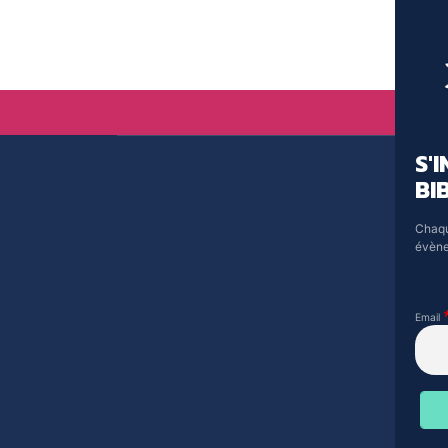
S'
BI
Chaqu
évène
Email