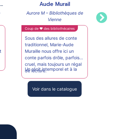
support
support
Aude Murail
de Benjamin 
is
e
Aurore M – Bibliothèques de
Aurore M – Biblio
Vienne
Vienne
Coup de ♥ des bibliothécaires
Coup de ♥ des bibliot
Sous des allures de conte
Un album somptue
traditionnel, Marie-Aude
lit comme un calen
t
Muraille nous offre ici un
l’avent (20 histoire
conte parfois drôle, parfois
chants). Le duo S
cruel, mais toujours un régal
Perez et Benjami
Un récit intemporel et à la
de lecture.
nous offre un mag
morale détonante, à
cadeau de Noël. T
Voir dans le c
déguster sans modération.
ingrédients sont l
Voir dans le catalogue
attendre Noël ave
et tendresse.
e