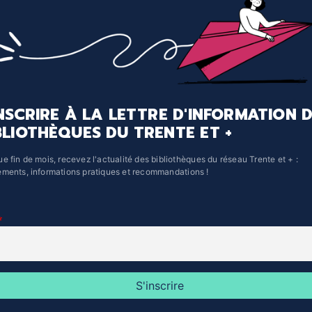
richesse de ce conte
ouvrage.
classique revisité.
Une lecture captivante et
magnétique.
INSCRIRE À LA LETTRE D'INFORMATION 
BLIOTHÈQUES DU TRENTE ET +
e fin de mois, recevez l'actualité des bibliothèques du réseau Trente et + :
ments, informations pratiques et recommandations !