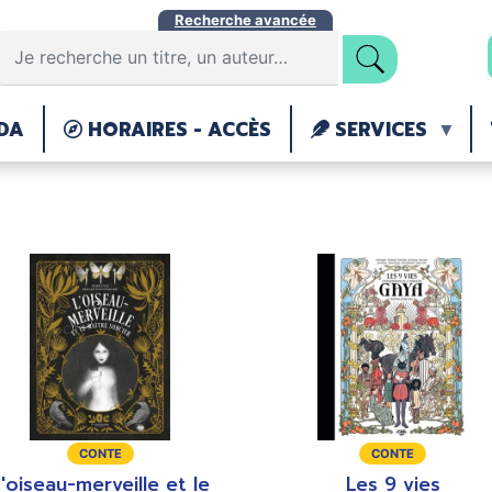
Aller
Recherche avancée
au
contenu
principal
DA
HORAIRES - ACCÈS
SERVICES
ype
Type
CONTE
CONTE
e
de
'oiseau-merveille et le
Les 9 vies