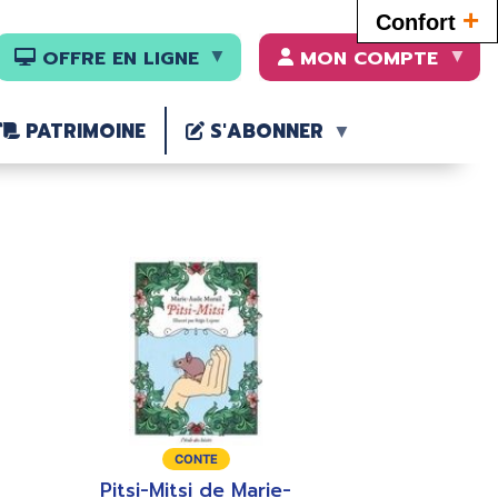
+
Confort
OFFRE EN LIGNE
MON COMPTE
PATRIMOINE
S'ABONNER
Type
Type
CONTE
CONTE
de
de
Pitsi-Mitsi de Marie-
L'enfance du 