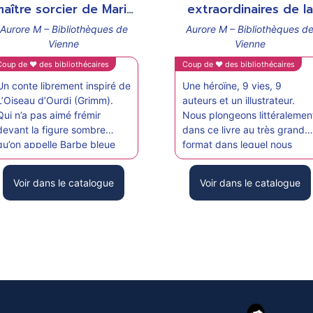
pport
support
aître sorcier de Maria
extraordinaires de la
Diaz
princesse Gaya de Rég
Aurore M – Bibliothèques de
Aurore M – Bibliothèques d
Lejonc
Vienne
Vienne
Coup de ♥ des bibliothécaires
Coup de ♥ des bibliothécaires
Un conte librement inspiré de
Une héroïne, 9 vies, 9
L’Oiseau d’Ourdi (Grimm).
auteurs et un illustrateur.
Qui n’a pas aimé frémir
Nous plongeons littéralemen
devant la figure sombre
dans ce livre au très grand
qu’on appelle Barbe bleue
format dans lequel nous
(Perrault), ou Maître-sorcier
allons traverser autant de
(Grimm)?
lieux et d’époques que Gaya
Voir dans le catalogue
Voir dans le catalogue
Elle se voit offrir un nouvel
aura de vies. Chaque
écrin dans cette variation du
princesse aura un parcours
conte des frères Grimm. La
différents mais elle aura
plume de Maria Diaz
toujours une personnalité
s’envole, aussi ciselée
forte qui l’incite à
qu’évocatrice. Les
l’indépendance.
illustrations de Seng Soun
Les illustrations de Régis
Ratanavanh mettent en
Lejonc apportent toute sa
valeur toute la
magnificence à ce splendid